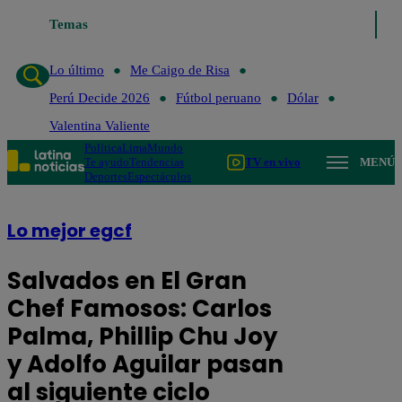
Temas
Lo último
Me Caigo de Risa
P
Lo último
Me Caigo de Risa
Perú Decide 2026
Fútbol peruano
Dólar
Valentina Valiente
Política
Lima
Mundo
Te ayudo
Tendencias
TV en vivo
MENÚ
Deportes
Espectáculos
Lo mejor egcf
Salvados en El Gran
Chef Famosos: Carlos
Palma, Phillip Chu Joy
y Adolfo Aguilar pasan
al siguiente ciclo