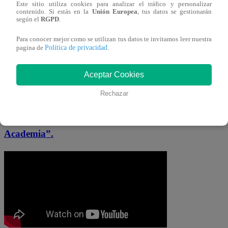
conocer quién sería la persona expulsada.
Este sitio utiliza cookies para analizar el tráfico y personalizar
contenido. Si estás en la
Unión Europea
, tus datos se gestionarán
según el
RGPD
.
Así, la decisión del jurado sobre quién
Para conocer mejor como se utilizan tus datos te invitamos leer nuestra
sería eliminado quedó entre Wendy
Política de privacidad
pagina de
.
Menéndez y Adolfo Aguilar. Por una
diferencia pequeña, Adolfo fue escogido
Aceptar Cookies
como el último estudiante aprobado de la
Rechazar
Noche de Expulsión y pasa al siguiente
ciclo de
“El Gran Chef Famosos, La
Academia”.