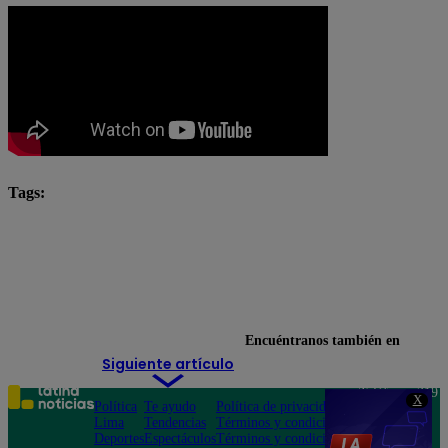
Tags:
Adolfo Aguilar
Carlos Palma
El Gran Chef Famosos
El Gran Chef Famosos: La Academia
Phillip Chu Joy
Encuéntranos también en
Siguiente artículo
Teléfono: 219
X
Política
Te ayudo
Política de privacidad
1000
Lima
Tendencias
Términos y condiciones
Av. San
Deportes
Espectáculos
Términos y condiciones
Felipe 968