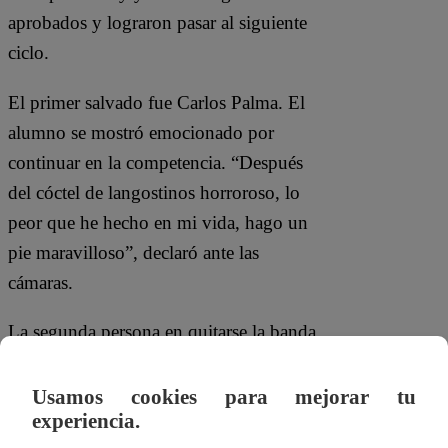
aprobados y lograron pasar al siguiente
ciclo.
El primer salvado fue Carlos Palma. El
alumno se mostró emocionado por
continuar en la competencia. “Después
del cóctel de langostinos horroroso, lo
peor que he hecho en mi vida, hago un
pie maravilloso”, declaró ante las
cámaras.
La segunda persona en quitarse la banda
de desaprobado fue Phillip Chu Joy.
“¡Qué tal alivio!”, expresó. Sin embargo,
Usamos cookies para mejorar tu
experiencia.
el estudiante manifestó sus nervios por