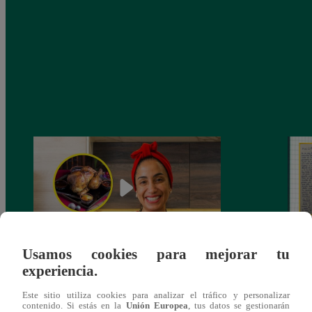
Usamos cookies para mejorar tu
¿Por qué Nelly Rossinelli se volvió viral
La ca
experiencia.
antes de Navidad?
conmo
Este sitio utiliza cookies para analizar el tráfico y personalizar
contenido. Si estás en la
Unión Europea
, tus datos se gestionarán