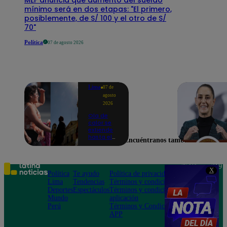
mínimo será en dos etapas: "El primero,
posiblemente, de S/ 100 y el otro de S/
70"
Política
07 de agosto 2026
Lima
07 de
agosto
2026
Ola de
calor se
extiende
hasta el
Encuéntranos también en
lunes 10
de
agosto en
Lima y
Teléfono: 219
X
otras 16
Política
Te ayudo
Política de privacidad
1000
regiones
Lima
Tendencias
Términos y condiciones
Av. San
Deportes
Espectáculos
Términos y condiciones
Felipe 968
Mundo
aplicación
Jesús María
Perú
Términos y Condiciones
APP