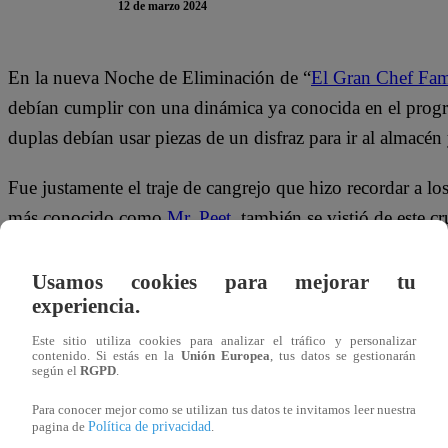
12 de marzo 2024
En la nueva Noche de Eliminación de “
El Gran Chef Fa
debían cumplir con una dinámica ya conocida en el progr
duplas debían usar piezas de un disfraz para ir al almacén 
Fue justamente el traje de cangrejo que hizo recordar a los
más conocido como
Mr. Peet
, también se vistió de este 
temporada de “El Gran Chef Famosos”.
Usamos cookies para mejorar tu
En Twitter (“X”), un usuario de dicha red social hizo refe
experiencia.
utilizando las pinzas de cangrejo:
Este sitio utiliza cookies para analizar el tráfico y personalizar
contenido. Si estás en la
Unión Europea
, tus datos se gestionarán
según el
RGPD
.
Para conocer mejor como se utilizan tus datos te invitamos leer nuestra
Política de privacidad
pagina de
.