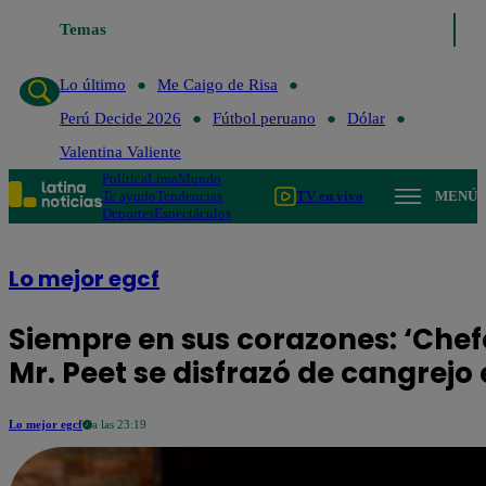
Temas
Lo último
Me Caigo de Risa
Perú Decide 
Lo último
Me Caigo de Risa
Perú Decide 2026
Fútbol peruano
Dólar
Valentina Valiente
Política
Lima
Mundo
Te ayudo
Tendencias
TV en vivo
MENÚ
Deportes
Espectáculos
Lo mejor egcf
Siempre en sus corazones: ‘Che
Mr. Peet se disfrazó de cangrejo
Lo mejor egcf
a las 23:19