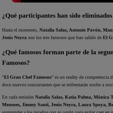
¿Qué participantes han sido eliminado
Hasta el momento,
Natalia Salas, Antonio Pavón, Mau
Jesús Neyra
son los tres famosos que han salido de
El G
¿Qué famosos forman parte de la segu
Famosos?
“
El Gran Chef Famosos
” es un reality de competencia d
doce nuevos concursantes que se enfrentarán noche a noche 
En cada emisión
Natalia Salas, Katia Palma, Mónica T
Mesones, Jimmy Santi, Jesús Neyra, Laura Spoya, Be
sorprender a los jurados con su sazón para evitar caer en 