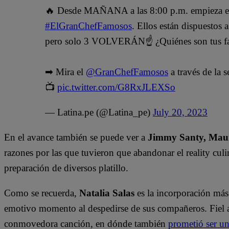
🔥 Desde MAÑANA a las 8:00 p.m. empieza
#ElGranChefFamosos
. Ellos están dispuestos a
pero solo 3 VOLVERÁN☝️ ¿Quiénes son tus fa
➡ Mira el
@GranChefFamosos
a través de la 
📺
pic.twitter.com/G8RxJLEXSo
— Latina.pe (@Latina_pe)
July 20, 2023
En el avance también se puede ver a
Jimmy Santy, Mau
razones por las que tuvieron que abandonar el reality culi
preparación de diversos platillo.
Como se recuerda,
Natalia Salas
es la incorporación más
emotivo momento al despedirse de sus compañeros. Fiel a 
conmovedora canción, en dónde también
prometió ser un