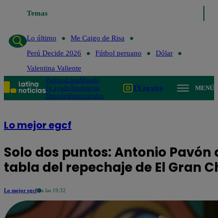
Temas
Lo último
Me Caigo de Risa
Lo último
Me Caigo de Risa
Perú Decide 2026
Fútbol peruano
Dólar
Valentina Valiente
Política
Lima
Mundo
Te ayudo
Tendencias
TV en vivo
MENÚ
Deportes
Espectáculos
Lo mejor egcf
Solo dos puntos: Antonio Pavón 
tabla del repechaje de El Gran 
Lo mejor egcf
a las 19:32