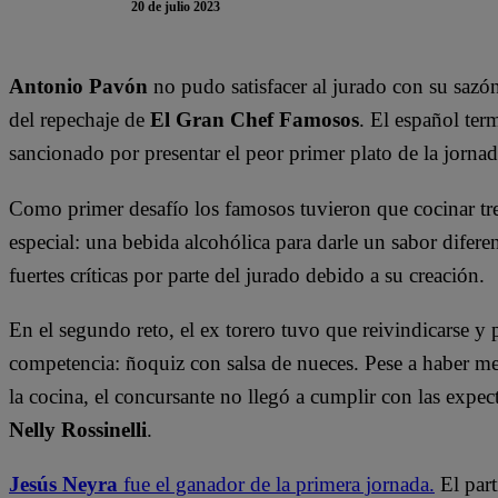
20 de julio 2023
Antonio Pavón
no pudo satisfacer al jurado con su sazón
del repechaje de
El Gran Chef Famosos
. El español ter
sancionado por presentar el peor primer plato de la jornad
Como primer desafío los famosos tuvieron que cocinar tre
especial: una bebida alcohólica para darle un sabor diferen
fuertes críticas por parte del jurado debido a su creación.
En el segundo reto, el ex torero tuvo que reivindicarse y pr
competencia: ñoquiz con salsa de nueces. Pese a haber me
la cocina, el concursante no llegó a cumplir con las expec
Nelly Rossinelli
.
Jesús Neyra
fue el ganador de la primera jornada.
El part