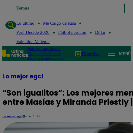
Temas
Lo último
Me Caigo de Risa
Lo último
Me Caigo de Risa
Perú Decide 2026
Fútbol peruano
Dólar
Valentina Valiente
Política
Lima
Mundo
Te ayudo
Tendencias
TV en vivo
MENÚ
Deportes
Espectáculos
Lo mejor egcf
“Son igualitos”: Los mejores m
entre Masías y Miranda Priestly 
Lo mejor egcf
a las 23:15