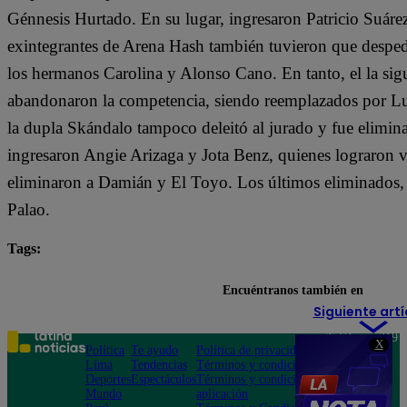
Génnesis Hurtado. En su lugar, ingresaron Patricio Suár
exintegrantes de Arena Hash también tuvieron que despe
los hermanos Carolina y Alonso Cano. En tanto, el la si
abandonaron la competencia, siendo reemplazados por Lu
la dupla Skándalo tampoco deleitó al jurado y fue elimin
ingresaron Angie Arizaga y Jota Benz, quienes lograron v
eliminaron a Damián y El Toyo. Los últimos eliminados, 
Palao.
Tags:
destacada minuto
El Gran Chef Famosos
Encuéntranos también en
Siguiente artí
Teléfono: 219
X
Política
Te ayudo
Política de privacidad
1000
Lima
Tendencias
Términos y condiciones
Av. San
Deportes
Espectáculos
Términos y condiciones
Felipe 968
Mundo
aplicación
Jesús María