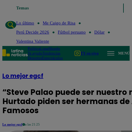
Lo último
Temas
Me Caigo de Risa
Perú Decide 2026
Fútbol peruan
Lo último
Me Caigo de Risa
Perú Decide 2026
Fútbol peruano
Dólar
Valentina Valiente
Política
Lima
Mundo
Te ayudo
Tendencias
TV en vivo
MENÚ
Deportes
Espectáculos
Lo mejor egcf
“Steve Palao puede ser nuestro
Hurtado piden ser hermanas de A
Famosos
Lo mejor egcf
a las 21:25