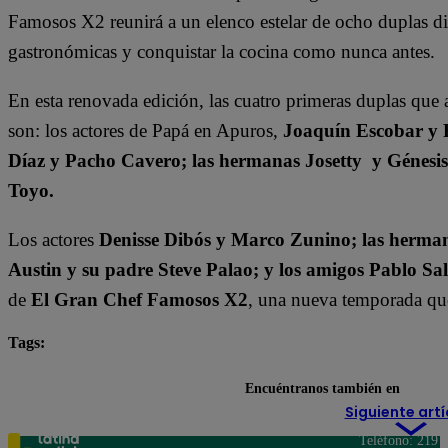
Famosos X2 reunirá a un elenco estelar de ocho duplas dis
gastronómicas y conquistar la cocina como nunca antes.
En esta renovada edición, las cuatro primeras duplas que 
son: los actores de Papá en Apuros,
Joaquín Escobar y 
Díaz y Pacho Cavero; las hermanas Josetty y Génesi
Toyo.
Los actores
Denisse Dibós y Marco Zunino; las herman
Austin y su padre Steve Palao; y los amigos Pablo Sa
de
El Gran Chef Famosos X2
, una nueva temporada que 
Tags:
destacada minuto
El Gran Chef Famosos
Encuéntranos también en
Siguiente artí
Teléfono: 219