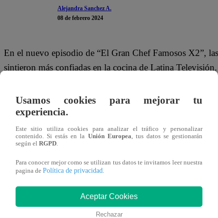
Alejandra Sanchez A.
08 de febrero 2024
En el nuevo episodio de “El Gran Chef Famosos X2”, las
sintieron más confiadas en la cocina de Latina Televisión
Austin Palao para la elaboración del primer plato de la n
Usamos cookies para mejorar tu
Por ello, las hermanas Hurtado aseguraron que se siente
experiencia.
Famosos” y también les encantaría tener a Steve Palao 
Este sitio utiliza cookies para analizar el tráfico y personalizar
contenido. Si estás en la
Unión Europea
, tus datos se gestionarán
Cabe recordar que este jueves 8 de febrero se vivió la p
según el
RGPD
.
Famosos X2”. Josetty y Génnesis Hurtado; Rodrigo Sánch
Para conocer mejor como se utilizan tus datos te invitamos leer nuestra
Política de privacidad
pagina de
.
Palao lucharon por su permanencia en el programa culinar
consiguieron?
Aceptar Cookies
Rechazar