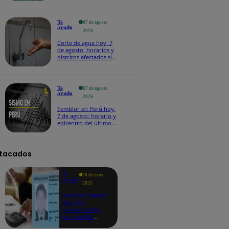
Te
07 de agosto
ayudo
2026
Corte de agua hoy, 7
de agosto: horarios y
distritos afectados sin
el servicio de Sedapal
Te
07 de agosto
ayudo
2026
Temblor en Perú hoy,
7 de agosto: horario y
epicentro del último
sismo, según IGP
tacados
Te
26 de mayo
ayudo
2025
Revisa si tienes
deudas
consultando
con tu DNI:
aquí los