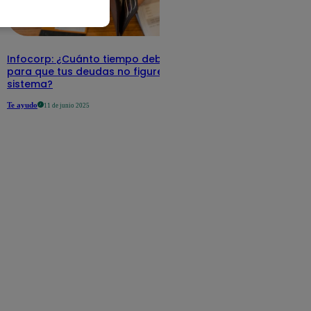
Infocorp: ¿Cuánto tiempo debe pasar
para que tus deudas no figuren en su
sistema?
Te ayudo
11 de junio 2025