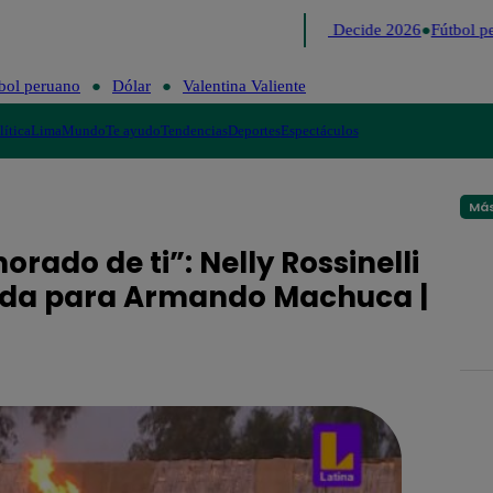
Lo último
Me Caigo de Risa
Perú Decide 2026
Fútbol pe
bol peruano
Dólar
Valentina Valiente
lítica
Lima
Mundo
Te ayudo
Tendencias
Deportes
Espectáculos
Más
rado de ti”: Nelly Rossinelli
dida para Armando Machuca |