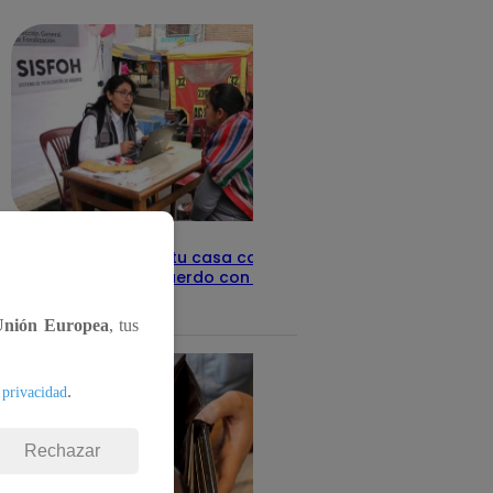
detalles
Revisa con tu DNI si tu casa califica
como pobre, de acuerdo con el Sisfoh
Te ayudo
25 de mayo 2026
Unión Europea
, tus
.
 privacidad
Rechazar