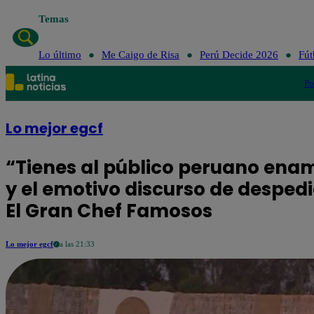
Temas
Lo último
Me Caigo de Risa
Perú Decide 2026
Fút
Po
Lo mejor egcf
“Tienes al público peruano enamo
y el emotivo discurso de despe
El Gran Chef Famosos
Lo mejor egcf
a las 21:33