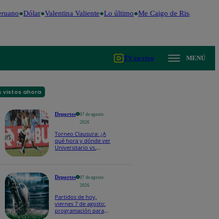
ruano
Dólar
Valentina Valiente
Lo último
Me Caigo de Risa
Perú De
TV en vivo
MENÚ
 vistos ahora
Deportes
07 de agosto
2026
Torneo Clausura: ¿A
qué hora y dónde ver
Universitario vs.
Sporting Cristal por la
fecha 4?
Deportes
07 de agosto
2026
Partidos de hoy,
viernes 7 de agosto:
programación para
ver fútbol EN VIVO