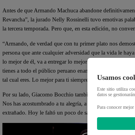
Antes de que Armando Machuca abandone definitivament
Revancha”, la jurado Nelly Rossinelli tuvo emotivas palabr
la tercera temporada. Pero que, en esta edición, no conv
“Armando, de verdad que con tu primer plato nos demostras
persona que ante cualquier adversidad que la vida le haya
lo mejor de él, va a entregar lo mejor de él. Eso es lo qu
tienes a todo el público peruano enamorado de ti. Gracias 
Usamos cook
tal cual eres. Lo mejor para ti siempre, Armando”, dijo la
Este sitio utiliza c
Por su lado, Giacomo Bocchio también despidió a Armand
datos se gestionará
Nos has acostumbrado a tu alegría, a tu tenacidad, a tus ga
Para conocer mejor 
extrañado. Hoy le faltó un poco de sazón a la causa. Por e