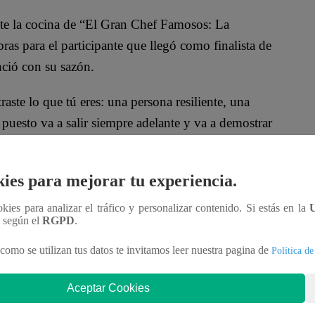
e la cocina de “El Gran Chef Famosos: La
as para el participante que llegó como finalista de
enció con su sazón.
te lo que tú eres: una persona resiliente, una
 puesto va a salir siempre adelante y va a demostrar
e tú nos has entregado en esta temporada y por eso
por todo, gracias por tu amistad, por conocerte a ti
ies para mejorar tu experiencia.
 popular ‘mamá de los pericotitos’.
ookies para analizar el tráfico y personalizar contenido. Si estás en la
o con emotivo discurso: “Te vamos a extrañar.
n según el
RGPD
.
nas, a tu energía, a tu creatividad. Eso va a ser muy
como se utilizan tus datos te invitamos leer nuestra pagina de
Política de
ste plato, en tu temporada, no te ibas”.
Aceptar Cookies