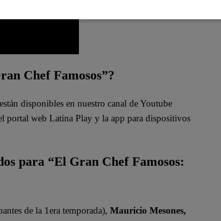
 Gran Chef Famosos”?
están disponibles en nuestro canal de Youtube
 portal web Latina Play y la app para dispositivos
ados para “El Gran Chef Famosos:
pantes de la 1era temporada),
Mauricio Mesones,