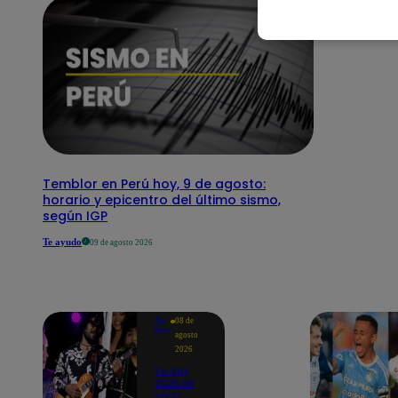
Temblor en Perú hoy, 9 de agosto:
horario y epicentro del último sismo,
según IGP
Te ayudo
09 de agosto 2026
Yo
08 de
Soy
agosto
2026
Yo Soy
2026 EN
VIVO: