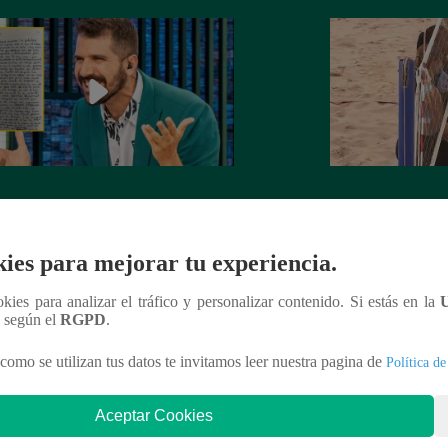
rta de despedida de José Peláez que
Hombre de PALAB
vió a los fans de “El Gran Chef”
cumple su apuesta y
de STEVE PAL
ies para mejorar tu experiencia.
ookies para analizar el tráfico y personalizar contenido. Si estás en la
n según el
RGPD
.
nteresar
como se utilizan tus datos te invitamos leer nuestra pagina de
Política de
Aceptar Cookies