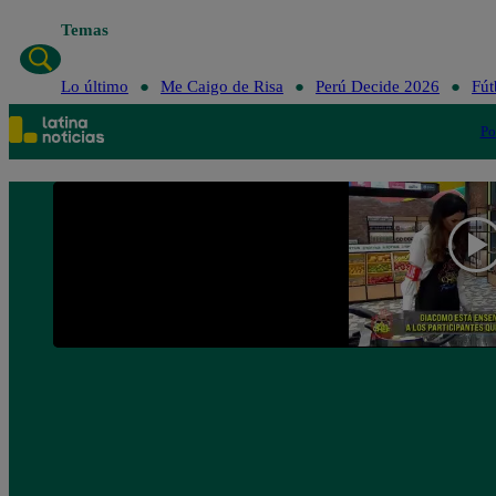
Temas
Lo último
Me Cai
Lo último
Me Caigo de Risa
Perú Decide 2026
Fút
Po