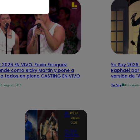
 2026 EN VIVO: Favio Enríquez
Yo Soy 2026 
ende como Ricky Martin y pone a
Raphael par
r a todos en pleno CASTING EN VIVO
versión de 
Yo Soy
08 de agosto 2026
08 de agost
Yo
08 de
Soy
agosto
2026
Yo Soy
2026 EN
VIVO: