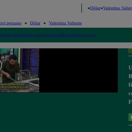
go de Risa
Perú Decide 2026
Fútbol peruano
Dólar
Valentina Valient
bol peruano
Dólar
Valentina Valiente
lítica
Lima
Mundo
Te ayudo
Tendencias
Deportes
Espectáculos
U
B
f
c
F