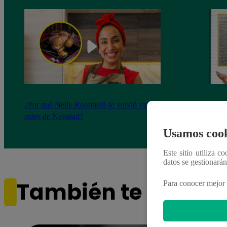
¿Por qué Nelly Rossinelli se volvió viral
La ca
antes de Navidad?
conmo
Usamos cook
Este sitio utiliza c
datos se gestionará
También te puede i
Para conocer mejor 