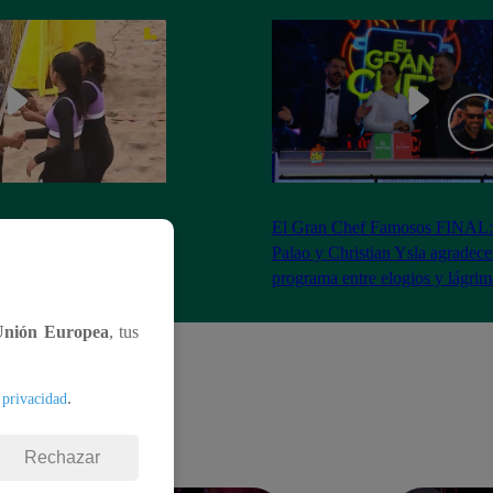
RA: José Peláez
El Gran Chef Famosos FINAL:
 se rapa tras la victoria
Palao y Christian Ysla agradece
AO
programa entre elogios y lágrim
Unión Europea
, tus
.
 privacidad
Rechazar