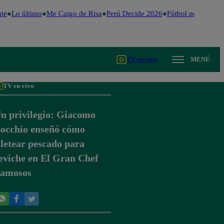
e
Lo último
Me Caigo de Risa
Perú Decide 2026
Fútbol peruano
Dó
TV en vivo
MENÚ
TV en vivo
n privilegio: Giacomo
occhio enseñó cómo
iletear pescado para
eviche en El Gran Chef
amosos