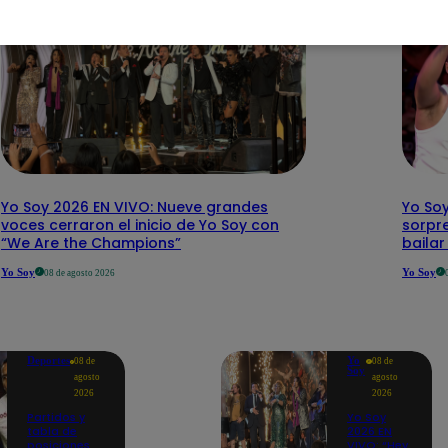
Yo Soy 2026 EN VIVO: Nueve grandes
Yo Soy
voces cerraron el inicio de Yo Soy con
sorpr
“We Are the Champions”
baila
Yo Soy
Yo Soy
08 de agosto 2026
Deportes
Yo
08 de
08 de
Soy
agosto
agosto
2026
2026
Partidos y
Yo Soy
tabla de
2026 EN
posiciones
VIVO: “Hey