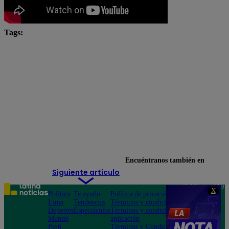
Tags:
chefcitos
El Gran Chef
El Gran Chef Famosos
El Gran Chef Famosos completo
El Gran Chef Famosos EN VIVO
El Gran Chef Famosos Extremo
El Gran Chef Famosos youtube
Miguel Arce
Encuéntranos también en
Siguiente artículo
Teléfono: 219
X
Política
Te ayudo
Política de privacidad
1000
Lima
Tendencias
Términos y condiciones
Av. San
Deportes
Espectáculos
Términos y condiciones
Felipe 968
Mundo
aplicación
Jesús María
Perú
Términos y Condiciones