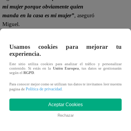
mi mujer porque obviamente quien
manda en la casa es mi mujer”
, aseguró
Miguel.
Usamos cookies para mejorar tu
experiencia.
Este sitio utiliza cookies para analizar el tráfico y personalizar
contenido. Si estás en la
Unión Europea
, tus datos se gestionarán
según el
RGPD
.
Para conocer mejor como se utilizan tus datos te invitamos leer nuestra
Política de privacidad
pagina de
.
Además, aprovechó para lanzar un
mensaje a sus posibles detractores.
“Estoy
Aceptar Cookies
seguro de que en sus casas, también. No
Rechazar
se hagan los locos. Tu mamá o tu
mujer”,
sentenció el eliminado.