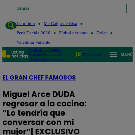
Temas
Lo último
Me Caigo de Risa
Pe
Lo último
Me Caigo de Risa
Perú Decide 2026
Fútbol peruano
Dólar
Valentina Valiente
Política
Lima
Mundo
Te ayudo
Tendencias
TV en vivo
MENÚ
Deportes
Espectáculos
EL GRAN CHEF FAMOSOS
Miguel Arce DUDA
regresar a la cocina:
“Lo tendría que
conversar con mi
mujer”| EXCLUSIVO