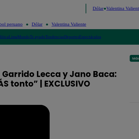
o de Risa
Perú Decide 2026
Fútbol peruano
Dólar
Valentina Valient
bol peruano
Dólar
Valentina Valiente
lítica
Lima
Mundo
Te ayudo
Tendencias
Deportes
Espectáculos
Más
Garrido Lecca y Jano Baca:
MÁS tonto” | EXCLUSIVO