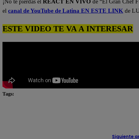
¡No te pierdas el
REACT EN VIVO
de “El Gran Chef 
el
canal de YouTube de Latina EN ESTE LINK
de LU
ESTE VIDEO TE VA A INTERESAR
Tags:
chefcitos
El Gran Chef
El Gran Chef Famosos
El Gran Chef Famosos EN VIVO
El Gran Chef Famo
Miguel Arce
Siguiente a