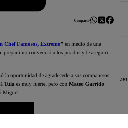
Compartir
n Chef Famosos, Extremo
”
en medio de una
e preparó no convenció a los jurados y le aseguró
hó la oportunidad de agradecerle a sus compañeros
Des
má
Tula
es muy fuerte, pero con
Mateo Garrido
ó Miguel.