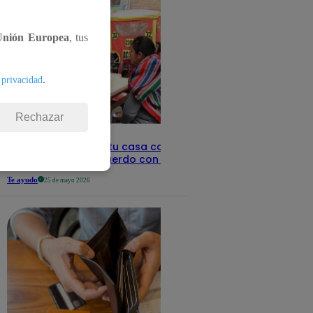
Unión Europea
, tus
.
 privacidad
Rechazar
Revisa con tu DNI si tu casa califica
como pobre, de acuerdo con el Sisfoh
Te ayudo
25 de mayo 2026