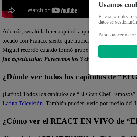
Usamos cook
Este sitio utiliza c
datos se gestionará
Además, señaló la buena química que experimentó con
Pa
Para conocer mejor 
tocado con Franco, siento que hubiéramos hecho una gra
Miguel recordó cuando formó grupo con Mateo y Jano.
fue espectacular. Parecemos los 3 chiflados: el tontito, e
¿Dónde ver todos los capítulos de “El
¡Latino! Todos los capítulos de “El Gran Chef Famosos” 
Latina Televisión
. También pueden verlo por medio del
L
¿Cómo ver el REACT EN VIVO de “El