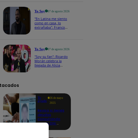
a los viernes
Yo Soy
07 de agosto 2026
"En Latina me siento
como en casa, lo
extrañaba": Franco
Cabrera emocionado
por estreno de Yo Soy
2026
Yo Soy
07 de agosto 2026
"Soy su fan": Ricardo
Morán celebra la
llegada de Alicia
Mercado a Yo Soy
2026
tacados
Te
26 de mayo
ayudo
2025
Revisa si tienes
deudas
consultando
con tu DNI:
aquí los
detalles