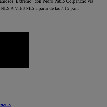
Famosos, Extremo” con Pedro Pablo Corpancho vía
NES A VIERNES a partir de las 7:15 p.m.
El Gran Chef Famosos completo
sos Extremo
El Gran Chef Famosos youtube
rtículo