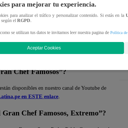
ies para mejorar tu experiencia.
ookies para analizar el tráfico y personalizar contenido. Si estás en la
n según el
RGPD
.
tricia Alquinta
y
Vania Bludau
.
“
Si me hubiera
como se utilizan tus datos te invitamos leer nuestra pagina de
Política de
n dupla, también”, añadió.
Como mención especial,
“N
o sé en qué momento se me ocurrió eso, pero
Aceptar Cookies
l tonto y el más tonto”
, reveló entre risas.
 Gran Chef Famosos”?
están disponibles en nuestro canal de Youtube de
atina.pe en ESTE enlace
.
 Gran Chef Famosos, Extremo”?