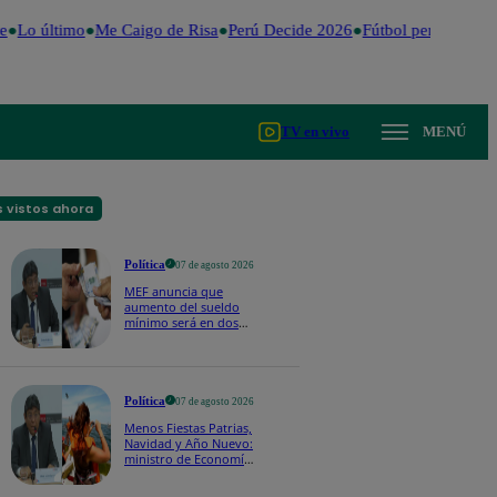
e
Lo último
Me Caigo de Risa
Perú Decide 2026
Fútbol peruano
Dól
TV en vivo
MENÚ
 vistos ahora
Política
07 de agosto 2026
MEF anuncia que
aumento del sueldo
mínimo será en dos
etapas: "El primero,
posiblemente, de S/
100 y el otro de S/ 70"
Política
07 de agosto 2026
Menos Fiestas Patrias,
Navidad y Año Nuevo:
ministro de Economía
anuncia que se
moverán los feriados