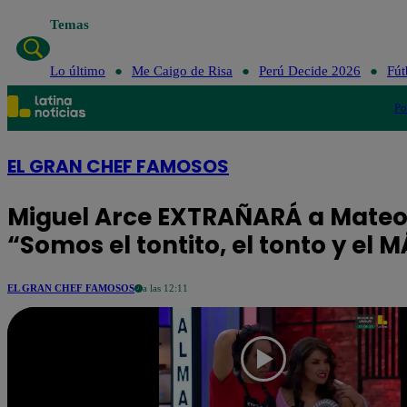
Temas
Lo último
Me Caig
Lo último
Me Caigo de Risa
Perú Decide 2026
Fút
Po
EL GRAN CHEF FAMOSOS
Miguel Arce EXTRAÑARÁ a Mateo 
“Somos el tontito, el tonto y el 
EL GRAN CHEF FAMOSOS
a las 12:11