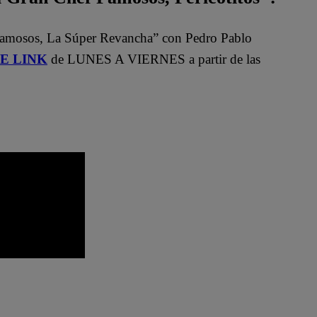
Famosos, La Súper Revancha” con Pedro Pablo
STE LINK
de LUNES A VIERNES a partir de las
o
El Gran Chef Famosos EN VIVO
 youtube