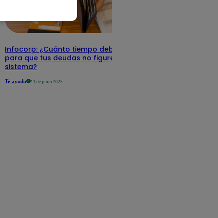
Infocorp: ¿Cuánto tiempo debe pasar
para que tus deudas no figuren en su
sistema?
Te ayudo
11 de junio 2025