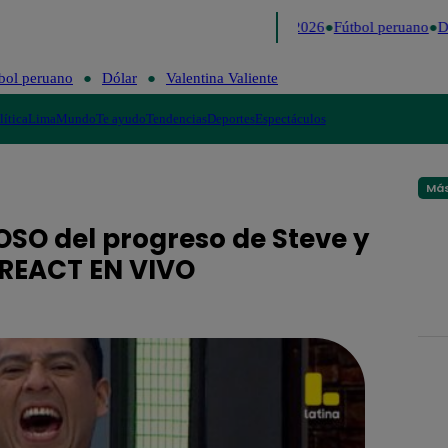
Lo último
Me Caigo de Risa
Perú Decide 2026
Fútbol peruano
Dó
bol peruano
Dólar
Valentina Valiente
lítica
Lima
Mundo
Te ayudo
Tendencias
Deportes
Espectáculos
Más
SO del progreso de Steve y
| REACT EN VIVO