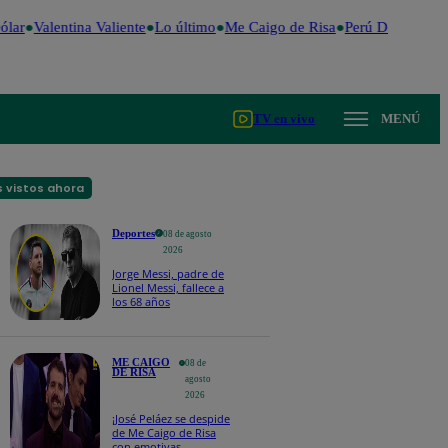
lar
Valentina Valiente
Lo último
Me Caigo de Risa
Perú Decide 2026
TV en vivo
MENÚ
 vistos ahora
Deportes
08 de agosto
2026
Jorge Messi, padre de
Lionel Messi, fallece a
los 68 años
ME CAIGO
08 de
DE RISA
agosto
2026
¡José Peláez se despide
de Me Caigo de Risa
con emotivas