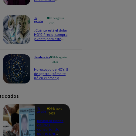
palabras: “Lo voy a
extrañar muchísimo”!
Te
08 de agosto
ayudo
2026
¿Cuánto está el dólar
HOY? Precio, compra
y venta para este
sábado 8 de agosto
Tendencias
08 de agosto
2026
Horóscopo de HOY, 8
de agosto: ¿cómo te
irá en el amor y
trabajo, según la IA?
tacados
Te
26 de mayo
ayudo
2025
Revisa si tienes
deudas
consultando
con tu DNI: