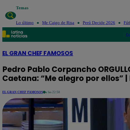
Temas
Lo último
Me Caigo de Risa
Perú Decide 2026
Fút
Po
EL GRAN CHEF FAMOSOS
Pedro Pablo Corpancho ORGULLO
Caetana: “Me alegro por ellos” 
EL GRAN CHEF FAMOSOS
a las 22:50