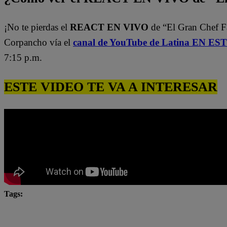
¡No te pierdas el
REACT EN VIVO
de “El Gran Chef 
Corpancho vía el
canal de YouTube de Latina EN E
7:15 p.m.
ESTE VIDEO TE VA A INTERESAR
Tags:
El Gran Chef Famosos
El Gran Chef Famosos complet
El gran chef famosos pericotitos
El Gran Chef Famosos