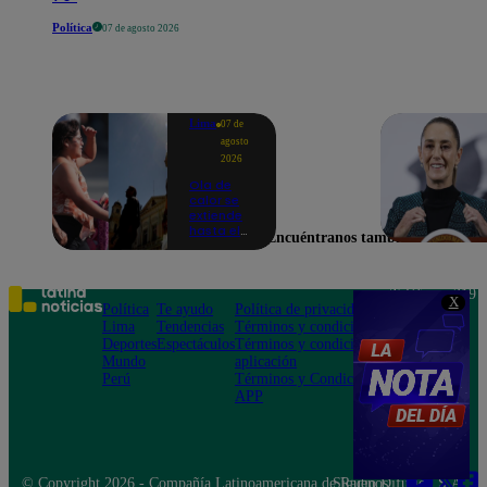
Política
07 de agosto 2026
Lima
07 de
agosto
2026
Ola de
calor se
extiende
hasta el
Encuéntranos también en
lunes 10
de
agosto en
Lima y
Teléfono: 219
X
otras 16
Política
Te ayudo
Política de privacidad
1000
regiones
Lima
Tendencias
Términos y condiciones
Av. San
Deportes
Espectáculos
Términos y condiciones
Felipe 968
Mundo
aplicación
Jesús María
Perú
Términos y Condiciones
APP
© Copyright 2026 - Compañía Latinoamericana de Radio Difusión S.A.
Síguenos