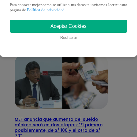
Para conocer mejor como se utilizan tus datos te invitamos leer nuestra
También te puede
Política de privacidad
pagina de
.
Aceptar Cookies
interesar
Rechazar
MEF anuncia que aumento del sueldo
mínimo será en dos etapas: "El primero,
posiblemente, de S/ 100 y el otro de S/
70"