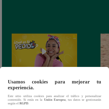
Nelly Rossinelli estrena ‘¿Cuál es tu
Homb
Usamos cookies para mejorar tu
Pedido?’: “Este programa me permite ser
cumpl
experiencia.
más yo” | ENTREVISTA
de 
Este sitio utiliza cookies para analizar el tráfico y personalizar
contenido. Si estás en la
Unión Europea
, tus datos se gestionarán
según el
RGPD
.