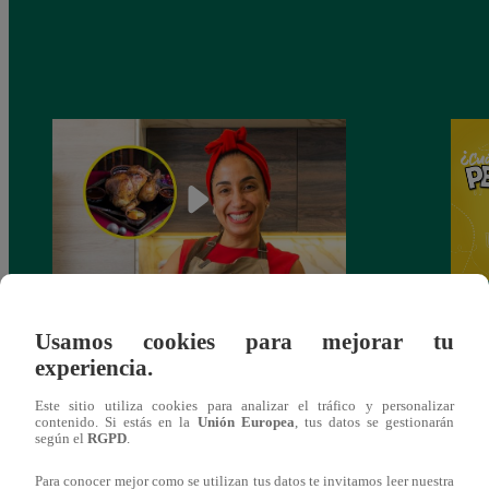
¿Por qué Nelly Rossinelli se volvió viral
Nelly
Usamos cookies para mejorar tu
antes de Navidad?
Pedid
experiencia.
más 
Este sitio utiliza cookies para analizar el tráfico y personalizar
contenido. Si estás en la
Unión Europea
, tus datos se gestionarán
según el
RGPD
.
Para conocer mejor como se utilizan tus datos te invitamos leer nuestra