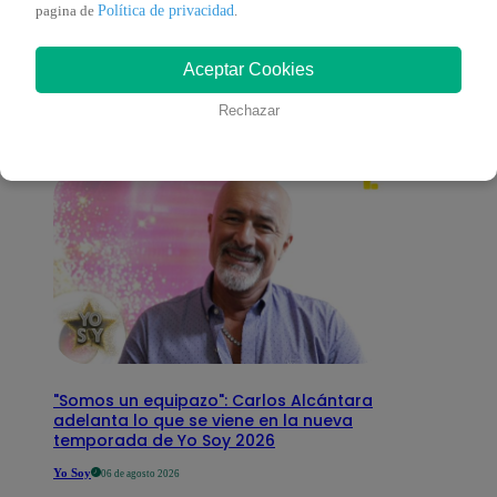
También te puede
Política de privacidad
pagina de
.
Aceptar Cookies
interesar
Rechazar
"Somos un equipazo": Carlos Alcántara
adelanta lo que se viene en la nueva
temporada de Yo Soy 2026
Yo Soy
06 de agosto 2026