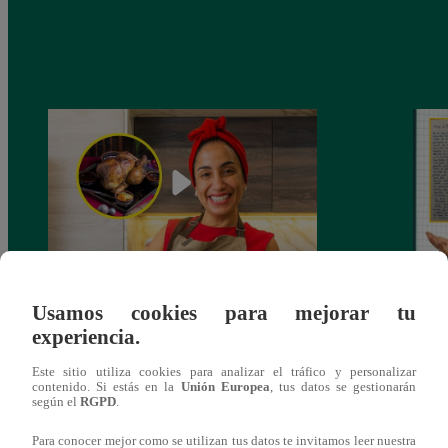
¿Por qué Nelly Rossinelli se volvió viral
La ca
Usamos cookies para mejorar tu
antes de Navidad?
conmo
experiencia.
Este sitio utiliza cookies para analizar el tráfico y personalizar
contenido. Si estás en la
Unión Europea
, tus datos se gestionarán
según el
RGPD
.
Para conocer mejor como se utilizan tus datos te invitamos leer nuestra