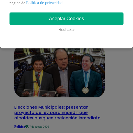
También te puede
Política de privacidad
pagina de
.
Aceptar Cookies
interesar
Rechazar
Elecciones Municipales: presentan
proyecto de ley para impedir que
alcaldes busquen reelección inmediata
Política
07 de agosto 2026