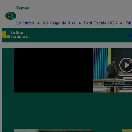
Temas
Lo último
Me Caigo de Risa
Perú Decide 2026
Fút
Po