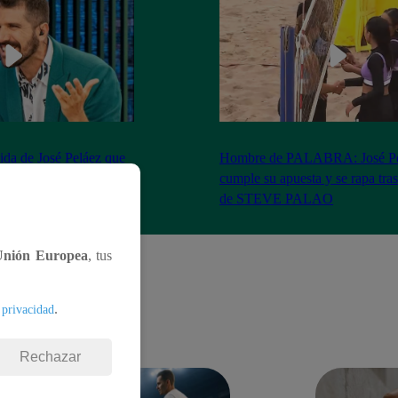
ida de José Peláez que
Hombre de PALABRA: José Pe
ns de “El Gran Chef”
cumple su apuesta y se rapa tras 
de STEVE PALAO
Unión Europea
, tus
.
 privacidad
Rechazar