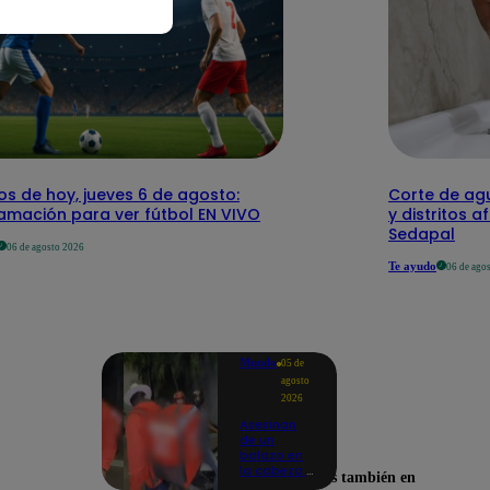
os de hoy, jueves 6 de agosto:
Corte de agu
amación para ver fútbol EN VIVO
y distritos a
Sedapal
06 de agosto 2026
Te ayudo
06 de ago
Mundo
05 de
agosto
2026
Asesinan
de un
balazo en
la cabeza a
Encuéntranos también en
tiktoker en