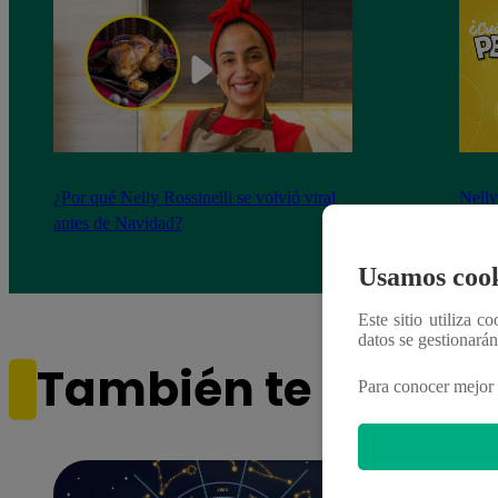
¿Por qué Nelly Rossinelli se volvió viral
Nelly
antes de Navidad?
Pedid
más 
Usamos cook
Este sitio utiliza c
datos se gestionará
También te puede i
Para conocer mejor 