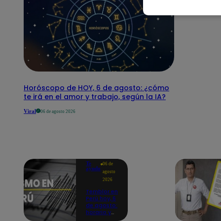
Horóscopo de HOY, 6 de agosto: ¿cómo
te irá en el amor y trabajo, según la IA?
Viral
06 de agosto 2026
Te
06 de
ayudo
agosto
2026
Temblor en
Perú hoy, 6
de agosto:
horario y
epicentro