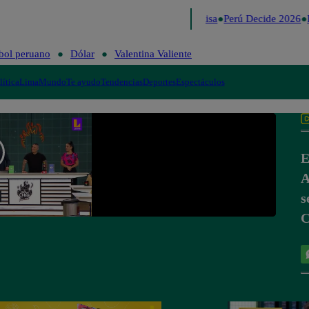
Lo último
Me Caigo de Risa
Perú Decide 2026
F
bol peruano
Dólar
Valentina Valiente
lítica
Lima
Mundo
Te ayudo
Tendencias
Deportes
Espectáculos
E
A
s