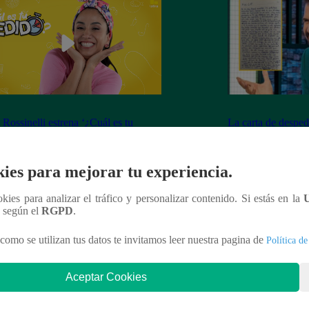
 Rossinelli estrena ‘¿Cuál es tu
La carta de desped
o?’: “Este programa me permite ser
conmovió a los fa
yo” | ENTREVISTA
ies para mejorar tu experiencia.
ookies para analizar el tráfico y personalizar contenido. Si estás en la
n según el
RGPD
.
nteresar
como se utilizan tus datos te invitamos leer nuestra pagina de
Política de
Aceptar Cookies