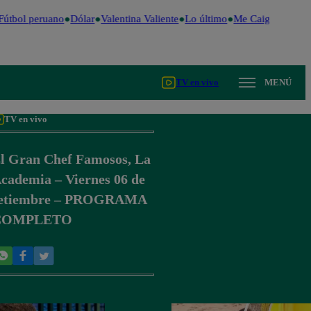
útbol peruano
Dólar
Valentina Valiente
Lo último
Me Caigo de Risa
TV en vivo
MENÚ
TV en vivo
l Gran Chef Famosos, La
cademia – Viernes 06 de
etiembre – PROGRAMA
COMPLETO