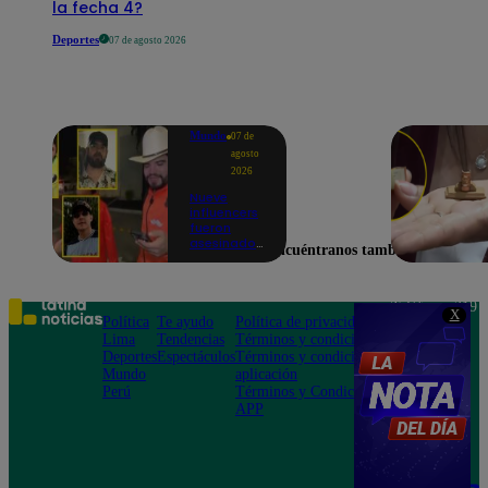
la fecha 4?
Deportes
07 de agosto 2026
Mundo
07 de
agosto
2026
Nueve
influencers
fueron
asesinados
Encuéntranos también en
por la
guerra
interna en
el Cártel de
Teléfono: 219
X
Sinaloa
Política
Te ayudo
Política de privacidad
1000
Lima
Tendencias
Términos y condiciones
Av. San
Deportes
Espectáculos
Términos y condiciones
Felipe 968
Mundo
aplicación
Jesús María
Perú
Términos y Condiciones
APP