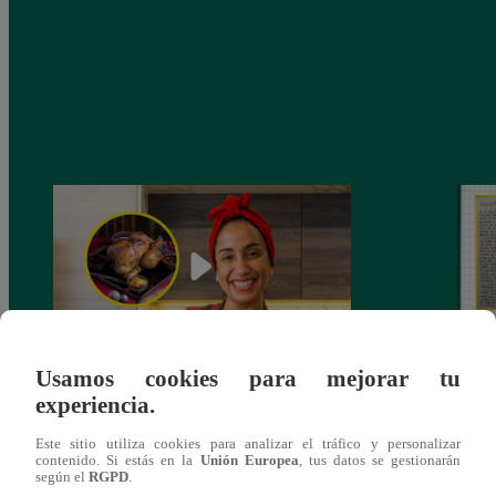
Usamos cookies para mejorar tu
¿Por qué Nelly Rossinelli se volvió viral
La ca
experiencia.
antes de Navidad?
conmo
Este sitio utiliza cookies para analizar el tráfico y personalizar
contenido. Si estás en la
Unión Europea
, tus datos se gestionarán
según el
RGPD
.