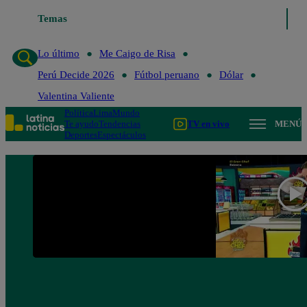
Temas
Lo último
Me Caigo de Risa
Perú Decide 202
Lo último
Me Caigo de Risa
Perú Decide 2026
Fútbol peruano
Dólar
Valentina Valiente
Política
Lima
Mundo
Te ayudo
Tendencias
TV en vivo
MENÚ
Deportes
Espectáculos