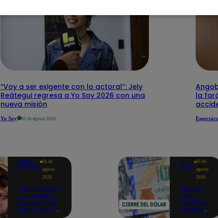
“Voy a ser exigente con lo actoral”: Jely
Angob
Reátegui regresa a Yo Soy 2026 con una
la far
nueva misión
accide
Yo Soy
Espectácu
05 de agosto 2026
Arriba
Te
05 de
05 de
Mi Gente
ayudo
agosto
agosto
2026
2026
¿Reconciliación
Dólar en
confirmada?
Perú: a
Marcelo Tinelli
cuánto se
está en Perú y
cotizó el
se reencuentra
cierre de