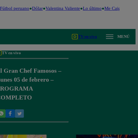
Fútbol peruano
Dólar
Valentina Valiente
Lo último
Me Caigo de Risa
TV en vivo
MENÚ
TV en vivo
l Gran Chef Famosos –
unes 05 de febrero –
PROGRAMA
COMPLETO