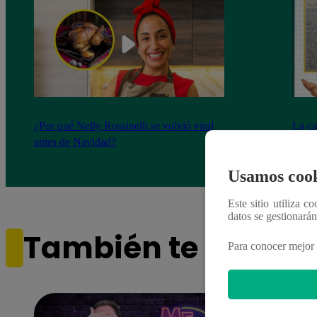
¿Por qué Nelly Rossinelli se volvió viral
La ca
antes de Navidad?
conmo
Usamos cook
Este sitio utiliza c
datos se gestionará
También te puede i
Para conocer mejor 