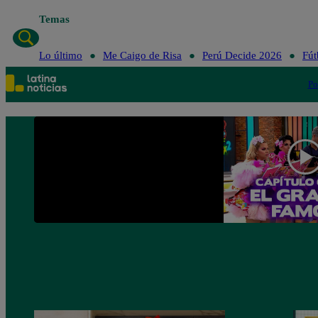
Temas
Lo último
Me Caigo de Risa
Perú Decide 2026
Fút
Po