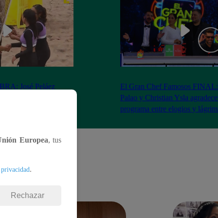
RA: José Peláez
El Gran Chef Famosos FINAL:
 se rapa tras la victoria
Palao y Christian Ysla agradece
AO
programa entre elogios y lágrim
Unión Europea
, tus
.
 privacidad
Rechazar