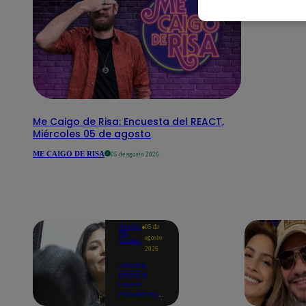
Me Caigo de Risa: Encuesta del REACT,
Miércoles 05 de agosto
ME CAIGO DE RISA
05 de agosto 2026
Arriba
05 de
Mi
agosto
Gente
2026
¡Madre
imita a
Laura
Pausini en
los buses