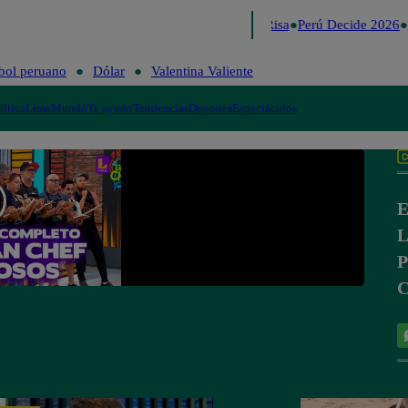
Lo último
Me Caigo de Risa
Perú Decide 2026
bol peruano
Dólar
Valentina Valiente
lítica
Lima
Mundo
Te ayudo
Tendencias
Deportes
Espectáculos
E
L