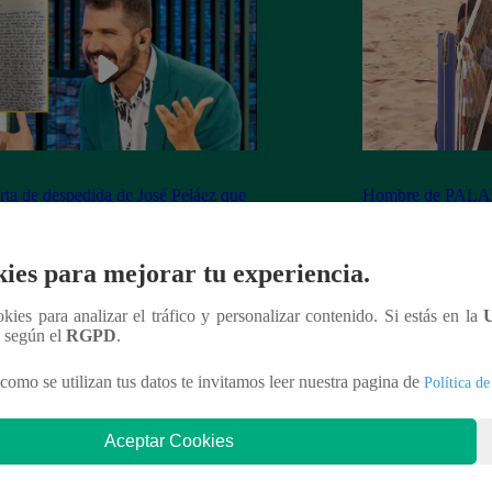
rta de despedida de José Peláez que
Hombre de PALAB
vió a los fans de “El Gran Chef”
cumple su apuesta y
de STEVE PAL
ies para mejorar tu experiencia.
ookies para analizar el tráfico y personalizar contenido. Si estás en la
n según el
RGPD
.
nteresar
como se utilizan tus datos te invitamos leer nuestra pagina de
Política de
Aceptar Cookies