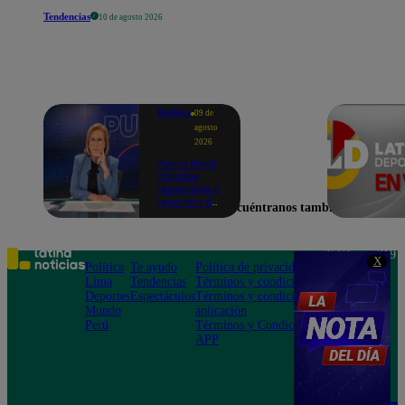
Tendencias
10 de agosto 2026
Política
09 de
agosto
2026
Punto Final:
mira los
reportajes y
resumen del
Encuéntranos también en
programa
de este 9 de
agosto |
VIDEO
Teléfono: 219
X
Política
Te ayudo
Política de privacidad
1000
Lima
Tendencias
Términos y condiciones
Av. San
Deportes
Espectáculos
Términos y condiciones
Felipe 968
Mundo
aplicación
Jesús María
Perú
Términos y Condiciones
APP