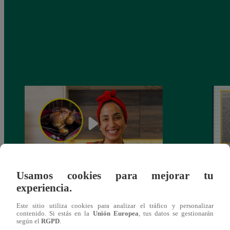
Usamos cookies para mejorar tu
¿Por qué Nelly Rossinelli se volvió viral
La ca
experiencia.
antes de Navidad?
conmo
Este sitio utiliza cookies para analizar el tráfico y personalizar
contenido. Si estás en la
Unión Europea
, tus datos se gestionarán
según el
RGPD
.