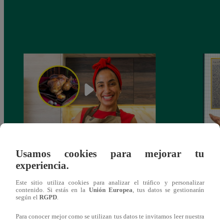
¿Por qué Nelly Rossinelli se volvió viral
La ca
Usamos cookies para mejorar tu
antes de Navidad?
conmo
experiencia.
Este sitio utiliza cookies para analizar el tráfico y personalizar
contenido. Si estás en la
Unión Europea
, tus datos se gestionarán
según el
RGPD
.
Para conocer mejor como se utilizan tus datos te invitamos leer nuestra