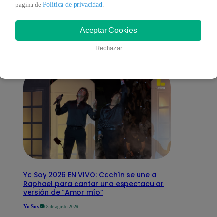
También te puede
Política de privacidad
pagina de
.
Aceptar Cookies
interesar
Rechazar
Yo Soy 2026 EN VIVO: Cachín se une a
Raphael para cantar una espectacular
versión de “Amor mío”
Yo Soy
08 de agosto 2026