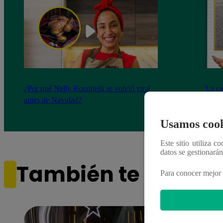
¿Por qué Nelly Rossinelli se volvió viral
La ca
antes de Navidad?
conmo
Usamos cook
Este sitio utiliza c
datos se gestionará
También te puede i
Para conocer mejor 