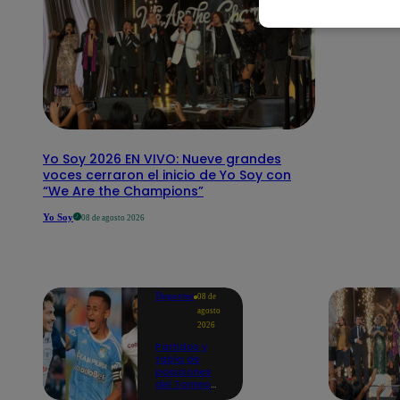
Yo Soy 2026 EN VIVO: Nueve grandes
voces cerraron el inicio de Yo Soy con
“We Are the Champions”
Yo Soy
08 de agosto 2026
Deportes
08 de
agosto
2026
Partidos y
tabla de
posiciones
del Torneo
Clausura EN