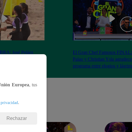
RA: José Peláez
El Gran Chef Famosos FINAL:
 se rapa tras la victoria
Palao y Christian Ysla agradece
AO
programa entre elogios y lágrim
Unión Europea
, tus
.
 privacidad
Rechazar