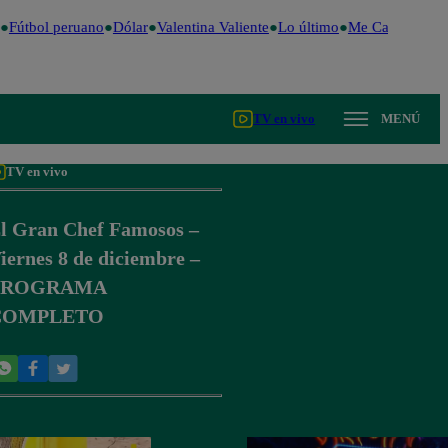
Fútbol peruano
Dólar
Valentina Valiente
Lo último
Me Caigo de Ris
TV en vivo
MENÚ
TV en vivo
l Gran Chef Famosos –
iernes 8 de diciembre –
PROGRAMA
COMPLETO