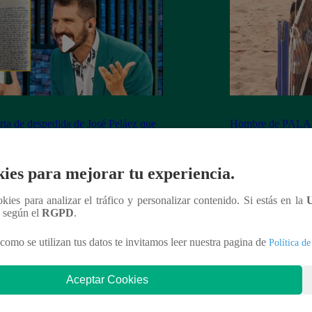
rta de despedida de José Peláez que
Hombre de PALAB
vió a los fans de “El Gran Chef”
cumple su apuesta y
de STEVE PAL
ies para mejorar tu experiencia.
ookies para analizar el tráfico y personalizar contenido. Si estás en la
n según el
RGPD
.
nteresar
como se utilizan tus datos te invitamos leer nuestra pagina de
Política de
Aceptar Cookies