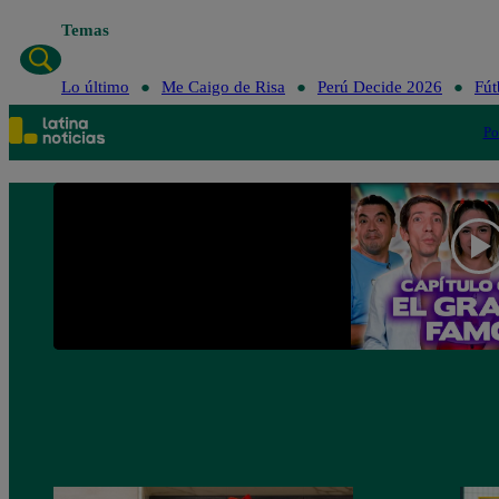
Temas
Lo último
Me Caigo de Risa
Perú Decide 2026
Fút
Po