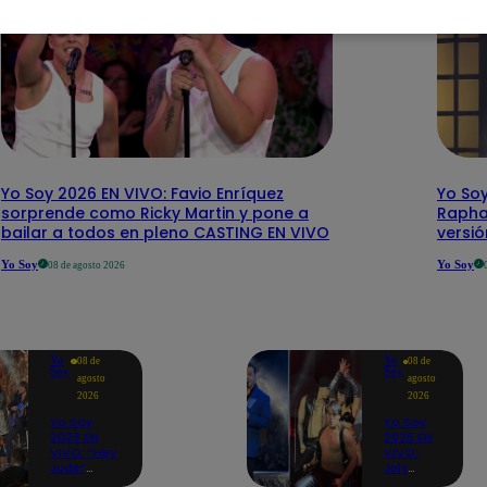
Yo Soy 2026 EN VIVO: Favio Enríquez
Yo Soy
sorprende como Ricky Martin y pone a
Rapha
bailar a todos en pleno CASTING EN VIVO
versi
Yo Soy
Yo Soy
08 de agosto 2026
Yo
Yo
08 de
08 de
Soy
Soy
agosto
agosto
2026
2026
Yo Soy
Yo Soy
2026 EN
2026 EN
VIVO: “Hey
VIVO:
Jude”
Jely
reúne a
Reátegui