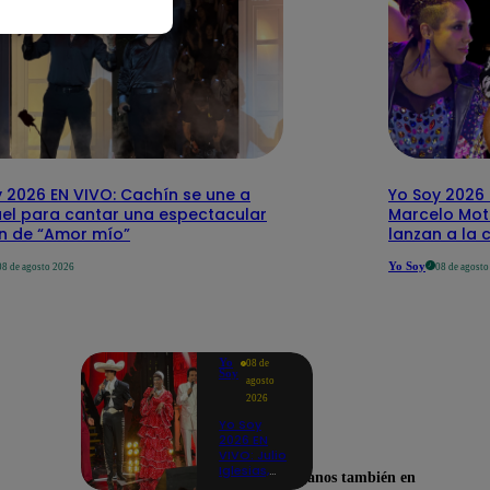
 2026 EN VIVO: Cachín se une a
Yo Soy 2026 
el para cantar una espectacular
Marcelo Mott
ón de “Amor mío”
lanzan a la 
Yo Soy
08 de agosto 2026
08 de agost
Yo
08 de
Soy
agosto
2026
Yo Soy
2026 EN
VIVO: Julio
Iglesias,
Encuéntranos también en
José José,