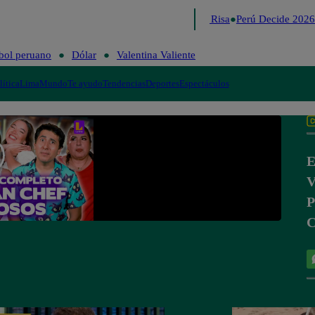
Lo último
Me Caigo de Risa
Perú Decide 2026
bol peruano
Dólar
Valentina Valiente
lítica
Lima
Mundo
Te ayudo
Tendencias
Deportes
Espectáculos
E
V