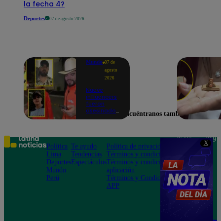
la fecha 4?
Deportes
07 de agosto 2026
Mundo
07 de
agosto
2026
Nueve
influencers
fueron
asesinados
Encuéntranos también en
por la
guerra
interna en
el Cártel de
Teléfono: 219
X
Sinaloa
Política
Te ayudo
Política de privacidad
1000
Lima
Tendencias
Términos y condiciones
Av. San
Deportes
Espectáculos
Términos y condiciones
Felipe 968
Mundo
aplicación
Jesús María
Perú
Términos y Condiciones
APP