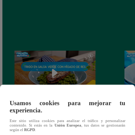
Usamos cookies para mejorar tu
#ElSecretitoNutritivo: En el menú de hoy
#ElSe
experiencia.
presentamos un delicioso trigo en salsa
prese
verde con hígado de res
verdu
Este sitio utiliza cookies para analizar el tráfico y personalizar
contenido. Si estás en la
Unión Europea
, tus datos se gestionarán
según el
RGPD
.