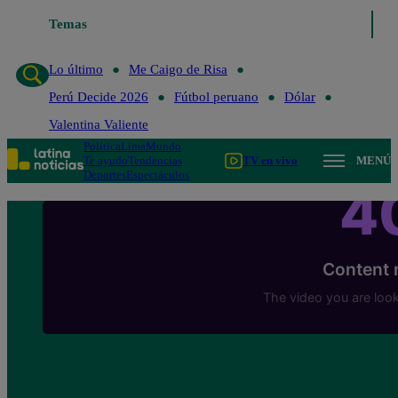
Temas
Lo último
Me Caigo de Risa
Lo último
Me Caigo de Risa
Perú Decide 2026
Fútbol peruano
Dólar
Valentina Valiente
Política
Lima
Mundo
Te ayudo
Tendencias
TV en vivo
MENÚ
Deportes
Espectáculos