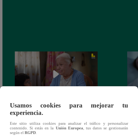
Usamos cookies para mejorar tu
Valentina Valiente capítulo 43: ¡Dolores
Valen
experiencia.
toma una difícil decisión por el futuro de
despi
sus nietos!
Este sitio utiliza cookies para analizar el tráfico y personalizar
contenido. Si estás en la
Unión Europea
, tus datos se gestionarán
según el
RGPD
.