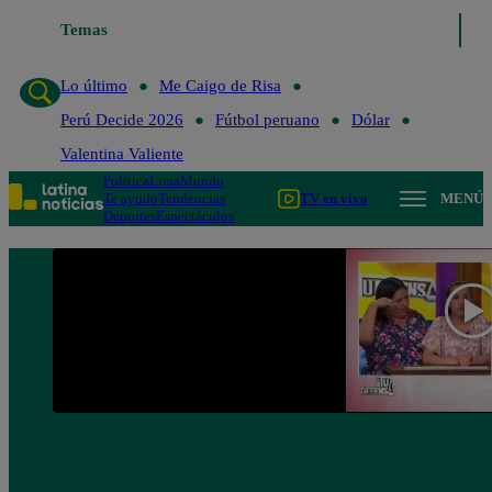
Temas
Lo último
Me Caigo de 
Lo último
Me Caigo de Risa
Perú Decide 2026
Fútbol peruano
Dólar
Valentina Valiente
Política
Lima
Mundo
Te ayudo
Tendencias
TV en vivo
MENÚ
Deportes
Espectáculos