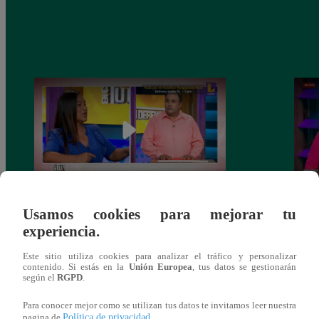
En Tu Defensa: Vecinos de Surco
¿Qué 
Usamos cookies para mejorar tu
enfrentados por “muro de la discordia”
de vi
experiencia.
Este sitio utiliza cookies para analizar el tráfico y personalizar
contenido. Si estás en la
Unión Europea
, tus datos se gestionarán
según el
RGPD
.
También te puede
Para conocer mejor como se utilizan tus datos te invitamos leer nuestra
Política de privacidad
pagina de
.