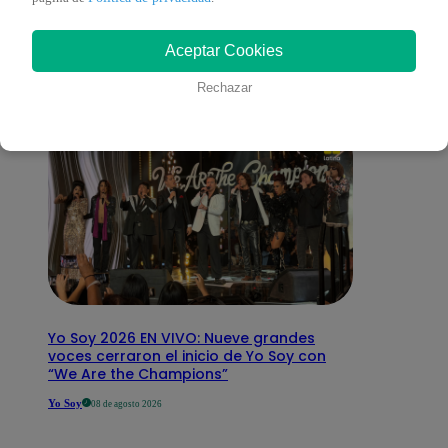
interesar
Aceptar Cookies
Rechazar
Yo Soy 2026 EN VIVO: Nueve grandes
voces cerraron el inicio de Yo Soy con
“We Are the Champions”
Yo Soy
08 de agosto 2026