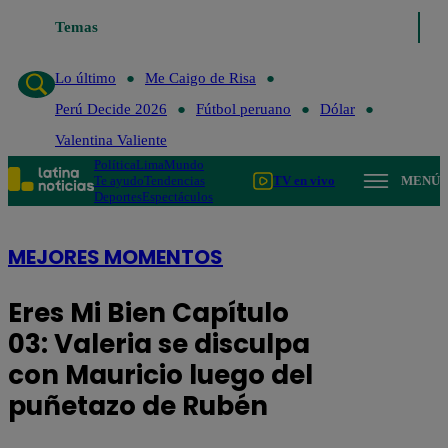
Temas
Lo último
Me Caigo de Risa
Perú Decide 2026
Fútbol per
Lo último
Me Caigo de Risa
Perú Decide 2026
Fútbol peruano
Dólar
Valentina Valiente
Política
Lima
Mundo
Te ayudo
Tendencias
TV en vivo
MENÚ
Deportes
Espectáculos
MEJORES MOMENTOS
Eres Mi Bien Capítulo
03: Valeria se disculpa
con Mauricio luego del
puñetazo de Rubén