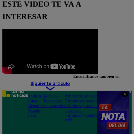
ESTE VIDEO TE VA A
INTERESAR
Encuéntranos también en
Siguiente artículo
Teléfono: 219
X
Política
Te ayudo
Política de privacidad
1000
Lima
Tendencias
Términos y condiciones
Av. San
Deportes
Espectáculos
Términos y condiciones
Felipe 968
Mundo
aplicación
Jesús María
Perú
Términos y Condiciones
APP