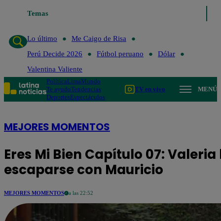
Temas
Lo último
Me Caigo de
Lo último
Me Caigo de Risa
Perú Decide 2026
Fútbol peruano
Dólar
Valentina Valiente
Política
Lima
Mundo
Te ayudo
Tendencias
TV en vivo
MENÚ
Deportes
Espectáculos
MEJORES MOMENTOS
Eres Mi Bien Capítulo 07: Valeria
escaparse con Mauricio
MEJORES MOMENTOS
a las 22:52