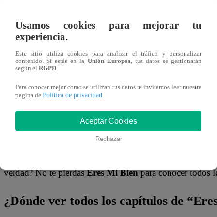
26 de agosto 2025
Usamos cookies para mejorar tu
experiencia.
En
Eres Mi Bien
, Valeria está cada vez más enamorada 
arriesgado:
mentirle a todos
para poder escaparse con él.
Este sitio utiliza cookies para analizar el tráfico y personalizar
contenido. Si estás en la
Unión Europea
, tus datos se gestionarán
ella, y decide abandonar la rutina para disfrutar de una ta
según el
RGPD
.
que no había planeado hacer antes.
Para conocer mejor como se utilizan tus datos te invitamos leer nuestra
Política de privacidad
pagina de
.
Él la lleva a su casa, donde pasan la tarde de manera rel
y disfrutando incluso de la piscina. En esos momentos, a
Aceptar Cookies
todo parece perfecto.
Rechazar
¿Qué harán los demás personajes cuando descubran el eng
verdad? No te pierdas
Eres Mi Bien
para conocer todos lo
¿Dónde ver todos los capítulos de “Ere