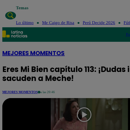
Temas
Lo último
Me Caigo de Risa
Perú Decide 2026
Fút
Po
MEJORES MOMENTOS
Eres Mi Bien capítulo 113: ¡Duda
sacuden a Meche!
MEJORES MOMENTOS
a las 20:46