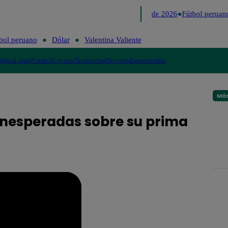
Lo último
Me Caigo de Risa
Perú Decide 2026
Fútbol peruano
bol peruano
Dólar
Valentina Valiente
lítica
Lima
Mundo
Te ayudo
Tendencias
Deportes
Espectáculos
Más
s inesperadas sobre su prima