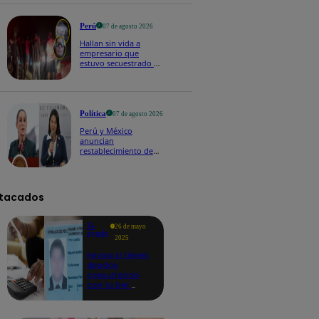
Perú
07 de agosto 2026
Hallan sin vida a
empresario que
estuvo secuestrado en
Piura | VIDEO
Política
07 de agosto 2026
Perú y México
anuncian
restablecimiento de
relaciones
diplomáticas tras
salvoconducto a
Betssy Chávez
tacados
Te
26 de mayo
ayudo
2025
Revisa si tienes
deudas
consultando
con tu DNI:
aquí los
detalles