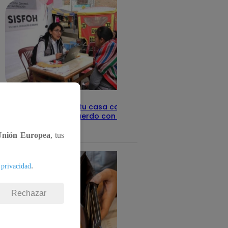
Revisa con tu DNI si tu casa califica
como pobre, de acuerdo con el Sisfoh
Te ayudo
25 de mayo 2026
Unión Europea
, tus
.
 privacidad
Rechazar