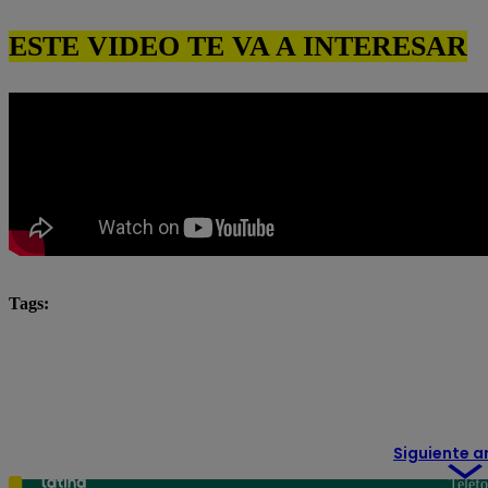
ESTE VIDEO TE VA A INTERESAR
Tags:
César Ritter
Eres mi bien
Latina
latina n
Natalia Salas
novela latina
novelas
novelas
televisión
Siguiente a
Teléf