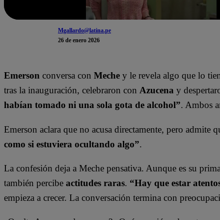
Mgallardo@latina.pe
26 de enero 2026
Emerson
conversa con
Meche
y le revela algo que lo tie
tras la inauguración, celebraron con
Azucena
y despertaro
habían tomado ni una sola gota de alcohol”
. Ambos a
Emerson aclara que no acusa directamente, pero admite 
como si estuviera ocultando algo”
.
La confesión deja a Meche pensativa. Aunque es su prima
también percibe
actitudes raras
.
“Hay que estar atento
empieza a crecer. La conversación termina con preocupac