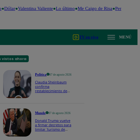
Dólar
Valentina Valiente
Lo último
Me Caigo de Risa
Perú Decide 
TV en vivo
MENÚ
 vistos ahora
Política
07 de agosto 2026
Claudia Sheinbaum
confirma
restablecimiento de
las reacciones con
Perú: “Fue un gesto de
buena voluntad hacia
México | VIDEO
Mundo
07 de agosto 2026
Donald Trump vuelve
a firmar decretos para
limitar 'turismo de
parto' pese a fallo de
Corte Suprema