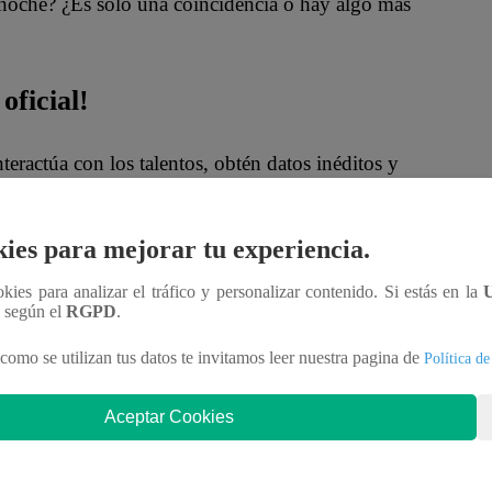
noche? ¿Es solo una coincidencia o hay algo más
oficial!
nteractúa con los talentos, obtén datos inéditos y
ies para mejorar tu experiencia.
MqraDNgjzM3Q
ookies para analizar el tráfico y personalizar contenido. Si estás en la
s mi bien”?
n según el
RGPD
.
como se utilizan tus datos te invitamos leer nuestra pagina de
Política de
ponibles en nuestro canal de Youtube de
Latina
.pe en ESTE enlace
.
Aceptar Cookies