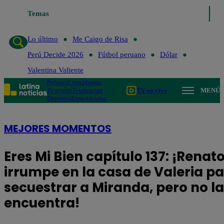
Temas
Lo último
Me Caigo de Risa
Perú Decide 2026
Fútbo
Lo último
Me Caigo de Risa
Perú Decide 2026
Fútbol peruano
Dólar
Valentina Valiente
Política
Lima
Mundo
Te ayudo
Tendencias
TV en vivo
MENÚ
Deportes
Espectáculos
MEJORES MOMENTOS
Eres Mi Bien capítulo 137: ¡Renat
irrumpe en la casa de Valeria p
secuestrar a Miranda, pero no la
encuentra!