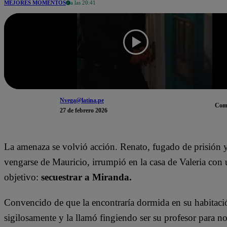
MEJORES MOMENTOS
a las 20:41
Nvega@latina.pe
Com
27 de febrero 2026
La amenaza se volvió acción. Renato, fugado de prisión 
vengarse de Mauricio, irrumpió en la casa de Valeria con 
objetivo:
secuestrar a Miranda.
Convencido de que la encontraría dormida en su habitaci
sigilosamente y la llamó fingiendo ser su profesor para no