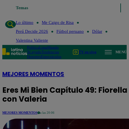
Temas
Lo último
Me Caigo de Risa
Perú Decide 20
Lo último
Me Caigo de Risa
Perú Decide 2026
Fútbol peruano
Dólar
Valentina Valiente
Política
Lima
Mundo
Te ayudo
Tendencias
TV en vivo
MENÚ
Deportes
Espectáculos
MEJORES MOMENTOS
Eres Mi Bien Capítulo 49: Fiorell
con Valeria
MEJORES MOMENTOS
a las 20:06