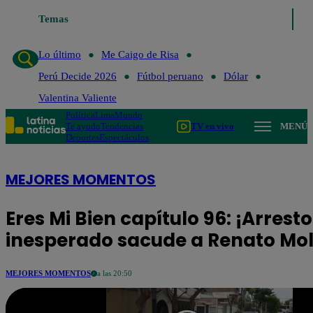
Temas
Lo último
Me Caigo de Risa
P
Lo último
Me Caigo de Risa
Perú Decide 2026
Fútbol peruano
Dólar
Valentina Valiente
Política
Lima
Mundo
Te ayudo
Tendencias
TV en vivo
MENÚ
Deportes
Espectáculos
MEJORES MOMENTOS
Eres Mi Bien capítulo 96: ¡Arresto
inesperado sacude a Renato Mol
MEJORES MOMENTOS
a las 20:50