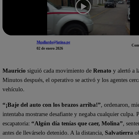
Mgallardo@latina.pe
Com
02 de enero 2026
Mauricio
siguió cada movimiento de
Renato
y alertó a l
Minutos después, el operativo se activó y los agentes cer
vehículo.
“¡Baje del auto con los brazos arriba!”
, ordenaron, mi
intentaba mostrarse desafiante y negaba cualquier culpa.
escapatoria:
“Algún día tenías que caer, Molina”
, sente
antes de llevárselo detenido. A la distancia,
Salvatierra
ob