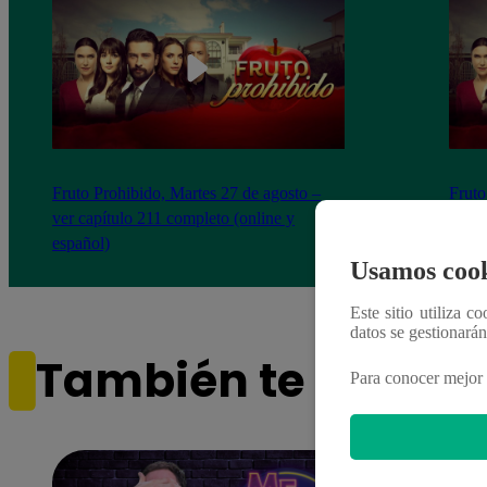
Fruto Prohibido, Martes 27 de agosto –
Fruto
ver capítulo 211 completo (online y
ver c
español)
españ
Usamos cook
Este sitio utiliza c
datos se gestionará
También te puede i
Para conocer mejor 