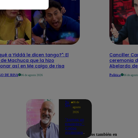
qué a Yiddá le dicen tango?": El
Canciller Car
 de Machuca que la hizo
ceremonia d
onar así en Me caigo de risa
Abelardo de 
O DE RISA
Política
06 de agosto 2026
06 de agost
Yo
06 de
Soy
agosto
2026
"Somos un
equipazo":
Carlos
Alcántara
Encuéntranos también en
adelanta