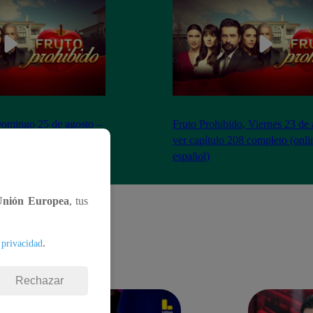
Domingo 25 de agosto –
Fruto Prohibido, Viernes 23 de 
ompleto (online y
ver capítulo 208 completo (onli
español)
Unión Europea
, tus
.
 privacidad
Rechazar