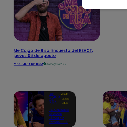
Me Caigo de Risa: Encuesta del REACT,
jueves 06 de agosto
ME CAIGO DE RISA
06 de agosto 2026
ME
06 de
CAIGO
agosto
DE
RISA
2026
"A Machuca
le dicen
'Árbol sin
ramas'...": El
chiste de