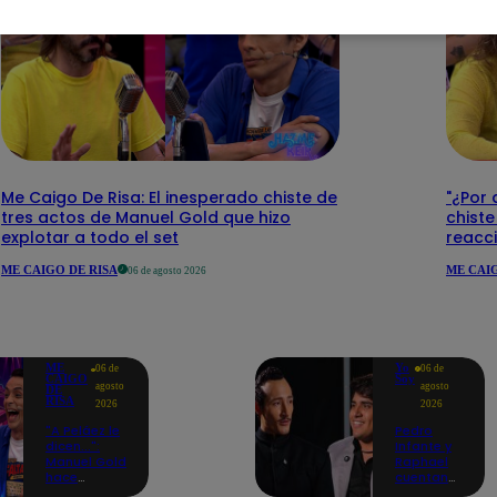
Me Caigo De Risa: El inesperado chiste de
"¿Por 
tres actos de Manuel Gold que hizo
chiste
explotar a todo el set
reacci
ME CAIGO DE RISA
ME CAIG
06 de agosto 2026
ME
Yo
06 de
06 de
CAIGO
Soy
agosto
agosto
DE
RISA
2026
2026
"A Peláez le
Pedro
dicen...":
Infante y
Manuel Gold
Raphael
hace
cuentan
explotar de
cómo Yo