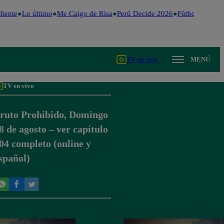
iente
Lo último
Me Caigo de Risa
Perú Decide 2026
Fútbol peruano
TV en vivo
MENÚ
TV en vivo
ruto Prohibido, Domingo
8 de agosto – ver capítulo
04 completo (online y
spañol)