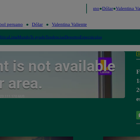
Caigo de Risa
Perú Decide 2026
Fútbol peruano
Dólar
Valentina Val
bol peruano
Dólar
Valentina Valiente
lítica
Lima
Mundo
Te ayudo
Tendencias
Deportes
Espectáculos
F
1
2
e