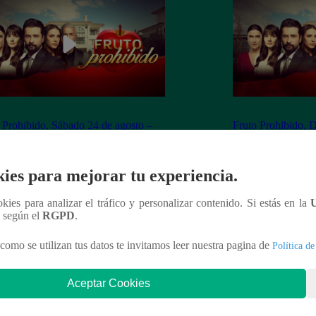
 Prohibido, Sábado 24 de agosto –
Fruto Prohibido, 
apítulo 209 completo (online y
ver capítulo 210 c
ol)
español)
ies para mejorar tu experiencia.
ookies para analizar el tráfico y personalizar contenido. Si estás en la
n según el
RGPD
.
nteresar
como se utilizan tus datos te invitamos leer nuestra pagina de
Política de
Aceptar Cookies