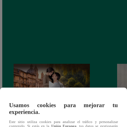
Usamos cookies para mejorar tu
experiencia.
Latina estrenará el 28 de abril “Mi vida
Dos e
Este sitio utiliza cookies para analizar el tráfico y personalizar
eres tú”: una historia de cartas y amor que
capít
contenido. Si estás en la
Unión Europea
, tus datos se gestionarán