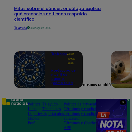
Mitos sobre el cáncer: oncólogo explica
qué creencias no tienen respaldo
científico
Te ayudo
08 de agosto 2026
Tendencias
08 de
agosto
2026
Horóscopo de
HOY, 8 de
agosto:
¿cómo te irá
Encuéntranos también en
en el amor y
trabajo, según
la IA?
Teléfono: 219
X
Política
Te ayudo
Política de privacidad
1000
Lima
Tendencias
Términos y condiciones
Av. San
Deportes
Espectáculos
Términos y condiciones
Felipe 968
Mundo
aplicación
Jesús María
Perú
Términos y Condiciones
APP