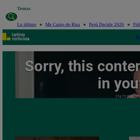
Temas
Lo último
Me
Lo último
Me Caigo de Risa
Perú Decide 2026
Fút
Po