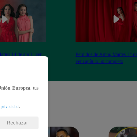
artes 14 de abril– ver
Perdidos de Amor, Martes 14 de
eto
ver capítulo 50 completo
Unión Europea
, tus
.
 privacidad
Rechazar