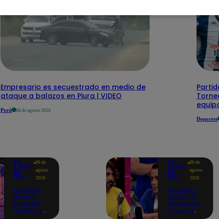
Empresario es secuestrado en medio de
Partid
ataque a balazos en Piura | VIDEO
Torneo
equipo
Perú
06 de agosto 2026
Deportes
ME
ME
06 de
06 de
CAIGO
CAIGO
agosto
agosto
DE
DE
RISA
RISA
2026
2026
Me Caigo
Me Caigo
de Risa:
De Risa: El
Encuesta
inesperado
del REACT,
chiste de
jueves 06 de
tres actos