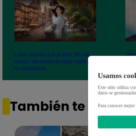
Latina estrenará el 28 de abril “Mi vida
Dos e
eres tú”: una historia de cartas y amor que
capít
lo cambiará todo
Usamos cook
Este sitio utiliza c
datos se gestionará
También te puede i
Para conocer mejor 