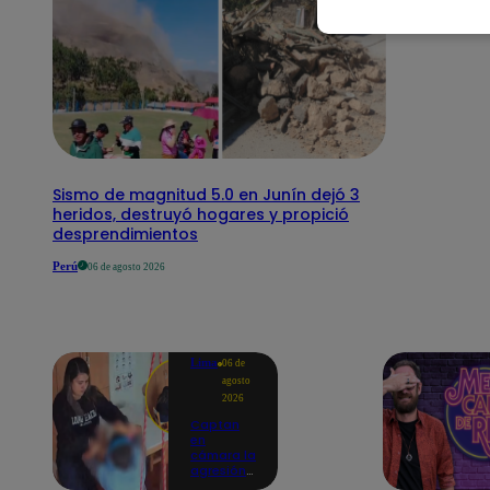
Sismo de magnitud 5.0 en Junín dejó 3
heridos, destruyó hogares y propició
desprendimientos
Perú
06 de agosto 2026
Lima
06 de
agosto
2026
Captan
en
cámara la
agresión
de una