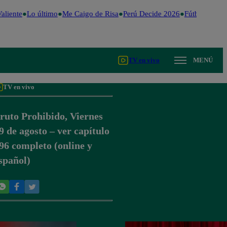
liente
Lo último
Me Caigo de Risa
Perú Decide 2026
Fútbol peruan
TV en vivo
MENÚ
TV en vivo
ruto Prohibido, Viernes
9 de agosto – ver capítulo
96 completo (online y
spañol)