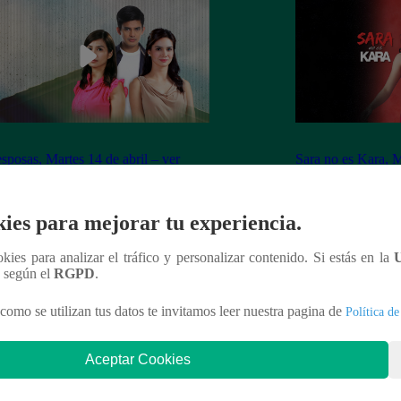
sposas, Martes 14 de abril – ver
Sara no es Kara, M
ulo 40 completo
capítulo 06 compl
ies para mejorar tu experiencia.
ookies para analizar el tráfico y personalizar contenido. Si estás en la
n según el
RGPD
.
nteresar
como se utilizan tus datos te invitamos leer nuestra pagina de
Política de
Aceptar Cookies