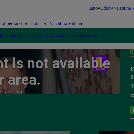
 Caigo de Risa
Perú Decide 2026
Fútbol peruano
Dólar
Valentina Va
bol peruano
Dólar
Valentina Valiente
lítica
Lima
Mundo
Te ayudo
Tendencias
Deportes
Espectáculos
F
0
1
e