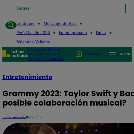
o de Risa
Temas
Perú Decide 2026
Fútbol peruano
Dólar
Valentina Valiente
Lo último
Me Caigo de Risa
Perú Decide 2026
Fútbol peruano
Dólar
Valentina Valiente
Política
Lima
Mundo
Te ayudo
Tendencias
TV en vivo
MENÚ
Deportes
Espectáculos
Entretenimiento
Grammy 2023: Taylor Swift y Ba
posible colaboración musical?
Entretenimiento
a las 17:26