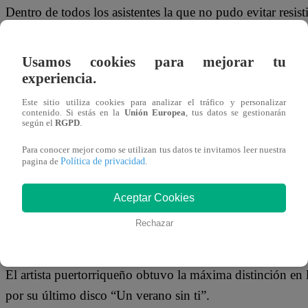
Dentro de todos los asistentes la que no pudo evitar resis
la artista Taylor Swift. De hecho se viralizaron varios vide
música de Bad Bunny.
Usamos cookies para mejorar tu
experiencia.
La cantante asistió a la gala con un elegante vestido de col
Este sitio utiliza cookies para analizar el tráfico y personalizar
miradas.
contenido. Si estás en la
Unión Europea
, tus datos se gestionarán
según el
RGPD
.
https://www.youtube.com/watch?v=s9-fgsZU7zY&a
Para conocer mejor como se utilizan tus datos te invitamos leer nuestra
Política de privacidad
pagina de
.
Bad bunny: ¿Cuantos grammys ganó?
Aceptar Cookies
El ‘Conejo Malo’ llevó el orgullo latinoa uno de los eve
Rechazar
entretenimiento, donde dejó en claro el poder del reggaet
El artista puertorriqueño obtuvo la máxima distinción en
por su último disco “Un verano sin ti”.