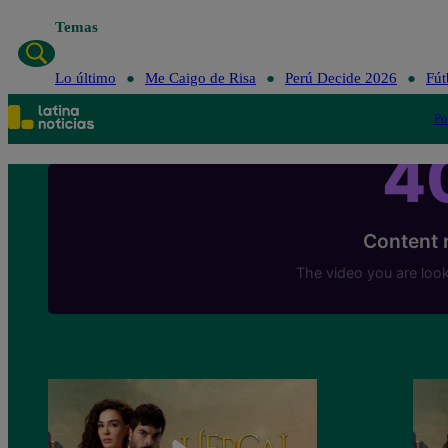
Temas
Lo últ
Lo último
Me Caigo de Risa
Perú Decide 2026
Fút
Po