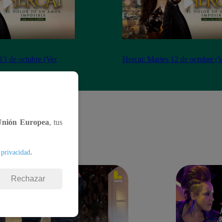
13 de octubre (Ver
Hercai: Martes 12 de octubre (
Unión Europea
, tus
.
 privacidad
Rechazar