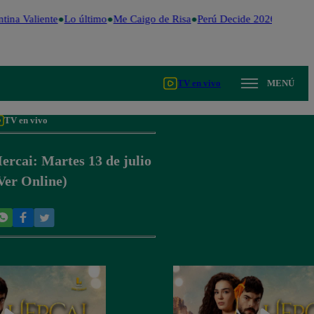
tina Valiente
Lo último
Me Caigo de Risa
Perú Decide 2026
Fútbol 
TV en vivo
MENÚ
TV en vivo
ercai: Martes 13 de julio
Ver Online)