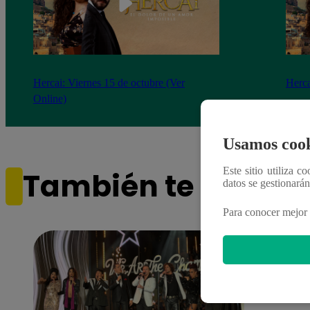
Hercai: Viernes 15 de octubre (Ver
Herca
Online)
Usamos cook
Este sitio utiliza c
También te puede i
datos se gestionará
Para conocer mejor 