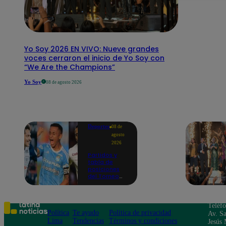
Yo Soy 2026 EN VIVO: Nueve grandes
voces cerraron el inicio de Yo Soy con
“We Are the Champions”
Yo Soy
08 de agosto 2026
Deportes
08 de
agosto
2026
Partidos y
tabla de
posiciones
del Torneo
Clausura EN
VIVO: así van
los equipos
en la fecha 4
Teléf
Política
Te ayudo
Política de privacidad
Av. Sa
Lima
Tendencias
Términos y condiciones
Jesús 