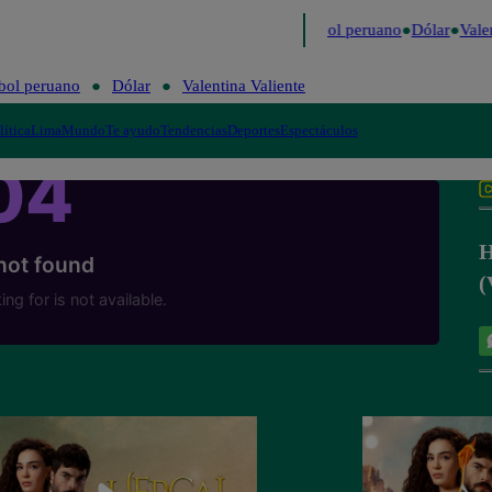
imo
Me Caigo de Risa
Perú Decide 2026
Fútbol peruano
Dólar
Valen
bol peruano
Dólar
Valentina Valiente
lítica
Lima
Mundo
Te ayudo
Tendencias
Deportes
Espectáculos
H
(