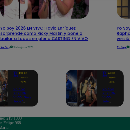
Yo Soy 2026 EN VIVO: Favio Enríquez
Yo Soy
sorprende como Ricky Martin y pone a
Rapha
bailar a todos en pleno CASTING EN VIVO
versi
Yo Soy
Yo Soy
08 de agosto 2026
Yo
Yo
08 de
08 de
Soy
Soy
agosto
agosto
2026
2026
Yo Soy
Yo Soy
2026 EN
2026 EN
VIVO: “Hey
VIVO:
Jude”
Jely
reúne a
Reátegui
Paul
se une a
McCartney,
Nino
José
Bravo
ono: 219 1000
Feliciano,
para
n Felipe 968
Eddie
cantar
María
Vedder,
“Noelia”