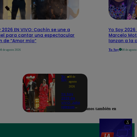
 2026 EN VIVO: Cachín se une a
Yo Soy 2026 
el para cantar una espectacular
Marcelo Mott
ón de “Amor mío”
lanzan a la 
Yo Soy
08 de agosto 2026
08 de agost
Yo
08 de
Soy
agosto
2026
Yo Soy
2026 EN
VIVO: Julio
Iglesias,
Encuéntranos también en
José José,
Celia Cruz
y más
X
artistas se
unen en
una
inesperada