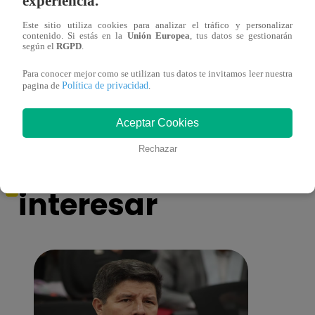
experiencia.
Este sitio utiliza cookies para analizar el tráfico y personalizar
contenido. Si estás en la
Unión Europea
, tus datos se gestionarán
según el
RGPD
.
Huella Digital: conoce las webs y
Conoc
aplicaciones para realizar trámites
una e
Para conocer mejor como se utilizan tus datos te invitamos leer nuestra
Política de privacidad
pagina de
.
Aceptar Cookies
También te puede
Rechazar
interesar