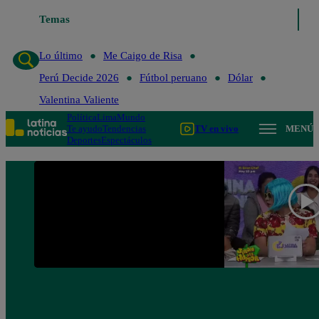
Lo último
Temas
Me Caigo de Risa
Perú Decide 2026
Fútbol peruano
Lo último
Me Caigo de Risa
Perú Decide 2026
Fútbol peruano
Dólar
Valentina Valiente
Política
Lima
Mundo
Te ayudo
Tendencias
TV en vivo
MENÚ
Deportes
Espectáculos