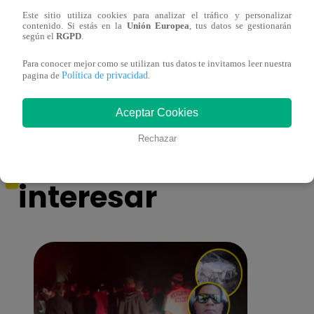
Este sitio utiliza cookies para analizar el tráfico y personalizar
contenido. Si estás en la
Unión Europea
, tus datos se gestionarán
Jirón del Humor – Sábado 28 de octubre
Zambo
según el
RGPD
.
de 2023 – Programa Completo
‘Chap
Jirón
Para conocer mejor como se utilizan tus datos te invitamos leer nuestra
Política de privacidad
pagina de
.
Aceptar Cookies
También te puede
Rechazar
interesar