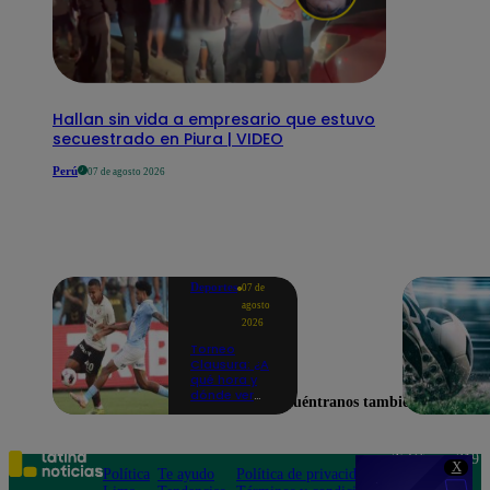
Hallan sin vida a empresario que estuvo
secuestrado en Piura | VIDEO
Perú
07 de agosto 2026
Deportes
07 de
agosto
2026
Torneo
Clausura: ¿A
qué hora y
dónde ver
Encuéntranos también en
Universitario
vs. Sporting
Cristal por la
fecha 4?
Teléfono: 219
X
Política
Te ayudo
Política de privacidad
1000