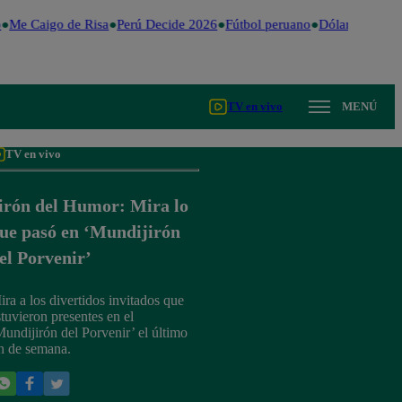
Me Caigo de Risa
Perú Decide 2026
Fútbol peruano
Dólar
Valentin
TV en vivo
MENÚ
TV en vivo
irón del Humor: Mira lo
ue pasó en ‘Mundijirón
el Porvenir’
ira a los divertidos invitados que
stuvieron presentes en el
Mundijirón del Porvenir’ el último
in de semana.