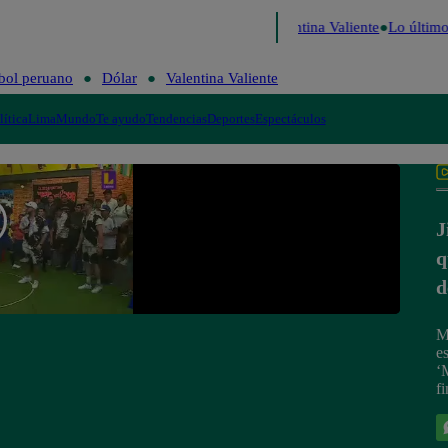
erú Decide 2026
Fútbol peruano
Dólar
Valentina Valiente
Lo último
bol peruano
Dólar
Valentina Valiente
lítica
Lima
Mundo
Te ayudo
Tendencias
Deportes
Espectáculos
J
q
d
M
e
‘
f