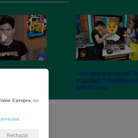
isas intentó recuperar
“Jirón, casos de la vida real”: 
Orbegoso pero el plan
de su cuñado y engañaron a su 
 | Jirón del Humor
Jirón del Humor
Unión Europea
, tus
.
 privacidad
Rechazar