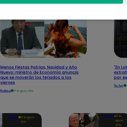
Menos Fiestas Patrias, Navidad y Año
"En La
Nuevo: ministro de Economía anuncia
extra
que se moverán los feriados a los
por e
viernes
Yo Soy
Política
07 de agosto 2026
Mundo
07 de
Política
07 de agosto
agosto
2026
2026