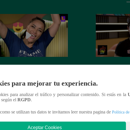
 Barbieri llegó al bar del tío
‘El Guapo’ Chino R
ita’ para armar la última jarana de
el amor de Dorita 
 del Humor
se salió de control
ies para mejorar tu experiencia.
ookies para analizar el tráfico y personalizar contenido. Si estás en la
n según el
RGPD
.
como se utilizan tus datos te invitamos leer nuestra pagina de
Política de
nteresar
Aceptar Cookies