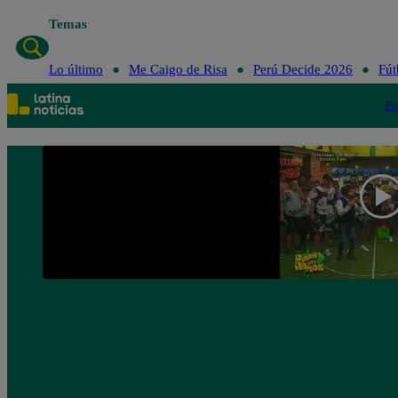
Temas
Lo último
Me Caigo de Risa
P
Lo último
Me Caigo de Risa
Perú Decide 2026
Fút
Po