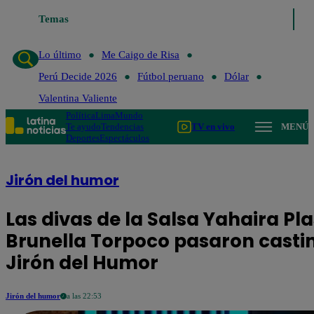
Temas
Lo último
Me Caigo
Lo último
Me Caigo de Risa
Perú Decide 2026
Fútbol peruano
Dólar
Valentina Valiente
Política
Lima
Mundo
Te ayudo
Tendencias
TV en vivo
MENÚ
Deportes
Espectáculos
Jirón del humor
Las divas de la Salsa Yahaira Pla
Brunella Torpoco pasaron casti
Jirón del Humor
Jirón del humor
a las 22:53