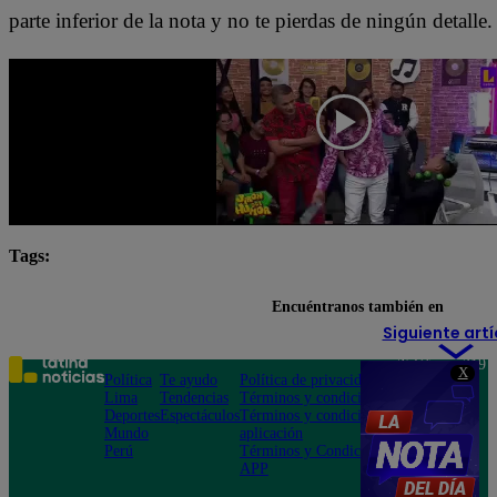
parte inferior de la nota y no te pierdas de ningún detalle.
Tags:
destacada minuto
Jirón del humor
Encuéntranos también en
Siguiente artí
Teléfono: 219
X
Política
Te ayudo
Política de privacidad
1000
Lima
Tendencias
Términos y condiciones
Av. San
Deportes
Espectáculos
Términos y condiciones
Felipe 968
Mundo
aplicación
Jesús María
Perú
Términos y Condiciones
APP