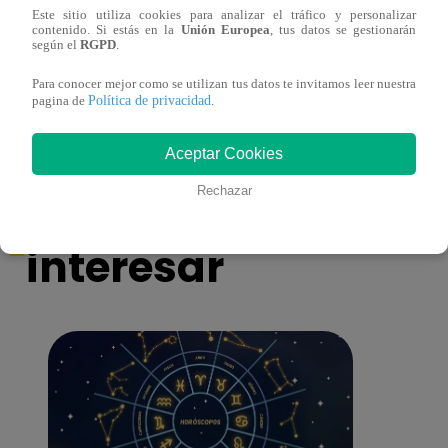
Este sitio utiliza cookies para analizar el tráfico y personalizar
contenido. Si estás en la
Unión Europea
, tus datos se gestionarán
Jirón del Humor – Sábado 28 de octubre
Zambo
según el
RGPD
.
de 2023 – Programa Completo
‘Chap
Jirón
Para conocer mejor como se utilizan tus datos te invitamos leer nuestra
Política de privacidad
pagina de
.
Aceptar Cookies
También te puede
Rechazar
interesar