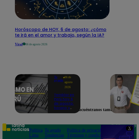
Horóscopo de HOY, 6 de agosto: ¿cómo
te irá en el amor y trabajo, según la IA?
Viral
06 de agosto 2026
Te
06 de
ayudo
agosto
2026
Temblor en
Perú hoy, 6
de agosto:
horario y
Encuéntranos también en
epicentro
del último
sismo,
según IGP
Teléfono: 219
X
Política
Te ayudo
Política de privacidad
1000
Lima
Tendencias
Términos y condiciones
Av. San