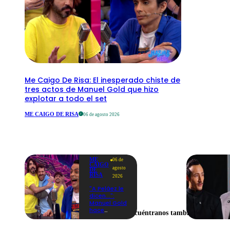
Me Caigo De Risa: El inesperado chiste de
tres actos de Manuel Gold que hizo
explotar a todo el set
ME CAIGO DE RISA
06 de agosto 2026
ME
06 de
CAIGO
agosto
DE
RISA
2026
"A Peláez le
dicen...":
Manuel Gold
hace
Encuéntranos también en
explotar de
risa a Julio