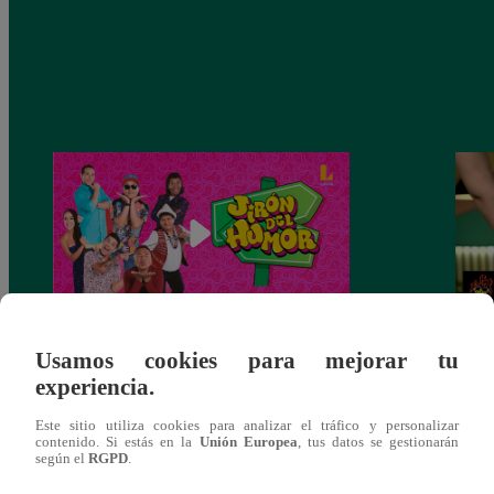
Usamos cookies para mejorar tu
Jirón del Humor – Sábado 28 de octubre
Zambo
experiencia.
de 2023 – Programa Completo
‘Chap
Jirón
Este sitio utiliza cookies para analizar el tráfico y personalizar
contenido. Si estás en la
Unión Europea
, tus datos se gestionarán
según el
RGPD
.