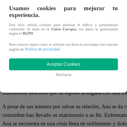
10 de junio 2024
Usamos cookies para mejorar tu
experiencia.
Muy pronto,
Latina Televisión
presentará un fenómeno la
Este sitio utiliza cookies para analizar el tráfico y personalizar
contenido. Si estás en la
Unión Europea
, tus datos se gestionarán
Esta producción, realizada con los más altos estándares d
según el
RGPD
.
ve destruida tras muchos años de casada por la traición de
Para conocer mejor como se utilizan tus datos te invitamos leer nuestra
Política de privacidad
pagina de
.
TE PUEDE INTERESAR |
El Gran Chef Famoso
LÁGRIMAS al despedirse de Julinho
Aceptar Cookies
Rechazar
Mediante una emotiva canción llamada ‘Negación’, se dio
nadie”, donde más de una televidente se verá identificada 
matrimonio descubre que su esposo la engaña con una mu
A pesar de sus intentos por salvar su relación, Ana se da 
costumbre han llevado su matrimonio a su fin. Enfrentan
Ana se encuentra en una crisis llena de sufrimiento y dolo