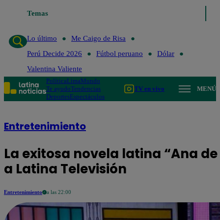
Lo último
Temas
Me Caigo de Risa
Perú Decide 2026
Fútbol perua
Lo último
Me Caigo de Risa
Perú Decide 2026
Fútbol peruano
Dólar
Valentina Valiente
Política
Lima
Mundo
Te ayudo
Tendencias
TV en vivo
MENÚ
Deportes
Espectáculos
Entretenimiento
La exitosa novela latina “Ana d
a Latina Televisión
Entretenimiento
a las 22:00