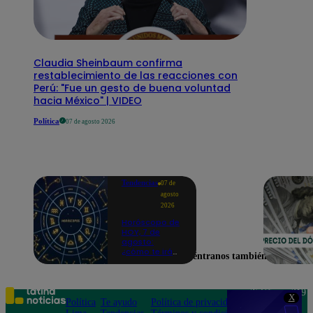
Claudia Sheinbaum confirma
restablecimiento de las reacciones con
Perú: "Fue un gesto de buena voluntad
hacia México" | VIDEO
Política
07 de agosto 2026
Tendencias
07 de
agosto
2026
Horóscopo de
HOY, 7 de
agosto:
¿cómo te irá
Encuéntranos también en
en el amor y
trabajo, según
la IA?
Teléfono: 219
X
Política
Te ayudo
Política de privacidad
1000