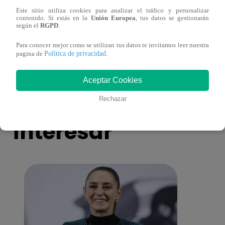
Este sitio utiliza cookies para analizar el tráfico y personalizar
contenido. Si estás en la
Unión Europea
, tus datos se gestionarán
Súper Familias: la importancia del juego
Súper
según el
RGPD
.
en los niños
herma
Para conocer mejor como se utilizan tus datos te invitamos leer nuestra
Política de privacidad
pagina de
.
Aceptar Cookies
También te puede
Rechazar
interesar