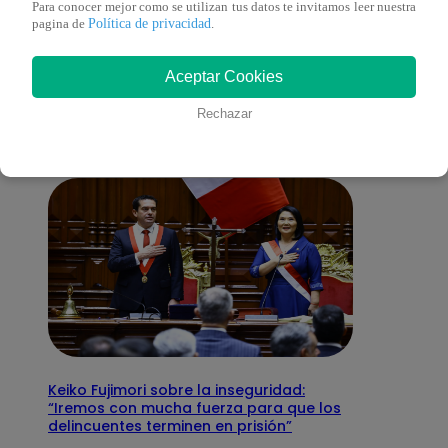
Para conocer mejor como se utilizan tus datos te invitamos leer nuestra
Política de privacidad
pagina de
.
También te puede
Aceptar Cookies
interesar
Rechazar
Keiko Fujimori sobre la inseguridad:
“Iremos con mucha fuerza para que los
delincuentes terminen en prisión”