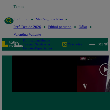
Temas
Lo último
Me Caigo de Risa
Perú Decide 20
Lo último
Me Caigo de Risa
Perú Decide 2026
Fútbol peruano
Dólar
Valentina Valiente
Política
Lima
Mundo
Te ayudo
Tendencias
TV en vivo
MENÚ
Deportes
Espectáculos