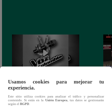
Usamos cookies para mejorar tu
Muere exparticipante de La Voz Colombia
Canta
experiencia.
tras denunciar negligencia médica
lo qu
de ‘L
Este sitio utiliza cookies para analizar el tráfico y personalizar
contenido. Si estás en la
Unión Europea
, tus datos se gestionarán
según el
RGPD
.