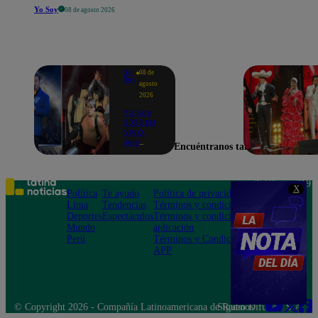
Yo Soy
08 de agosto 2026
Yo
08 de
Soy
agosto
2026
Yo Soy
2026 EN
VIVO:
Jely
Encuéntranos también en
Reátegui
se une a
Nino
Bravo
Teléfono: 219
X
para
Política
Te ayudo
Política de privacidad
1000
cantar
Lima
Tendencias
Términos y condiciones
Av. San
“Noelia”
Deportes
Espectáculos
Términos y condiciones
Felipe 968
y
Mundo
aplicación
Jesús María
presenta
Perú
Términos y Condiciones
“Gracias
APP
a dios”
© Copyright 2026 - Compañía Latinoamericana de Radio Difusión S.A.
Síguenos