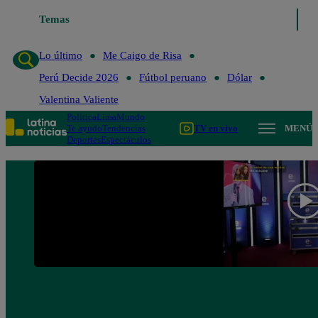
Temas
Lo último
Me Caigo de Ri
Lo último
Me Caigo de Risa
Perú Decide 2026
Fútbol peruano
Dólar
Valentina Valiente
Política
Lima
Mundo
Te ayudo
Tendencias
TV en vivo
MENÚ
Deportes
Espectáculos