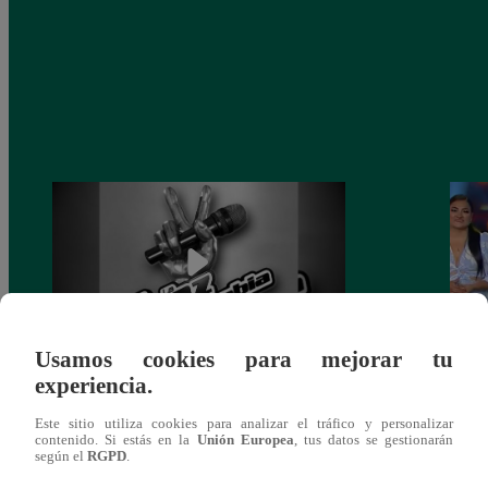
Usamos cookies para mejorar tu
experiencia.
Muere exparticipante de La Voz Colombia
La Vo
tras denunciar negligencia médica
2023
Este sitio utiliza cookies para analizar el tráfico y personalizar
contenido. Si estás en la
Unión Europea
, tus datos se gestionarán
según el
RGPD
.