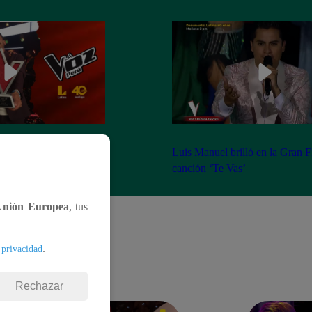
”: Luis Manuel es el
Luis Manuel brilló en la Gran F
ta temporada
canción ‘Te Vas’
Unión Europea
, tus
.
 privacidad
Rechazar