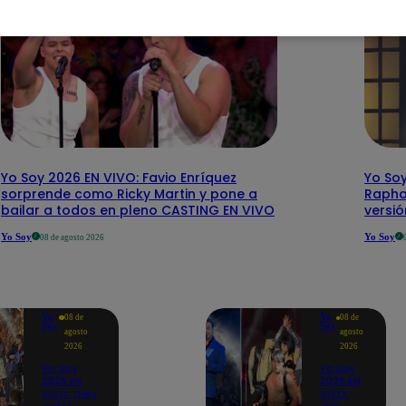
Yo Soy 2026 EN VIVO: Favio Enríquez
Yo Soy
sorprende como Ricky Martin y pone a
Rapha
bailar a todos en pleno CASTING EN VIVO
versi
Yo Soy
Yo Soy
08 de agosto 2026
Yo
Yo
08 de
08 de
Soy
Soy
agosto
agosto
2026
2026
Yo Soy
Yo Soy
2026 EN
2026 EN
VIVO: “Hey
VIVO: