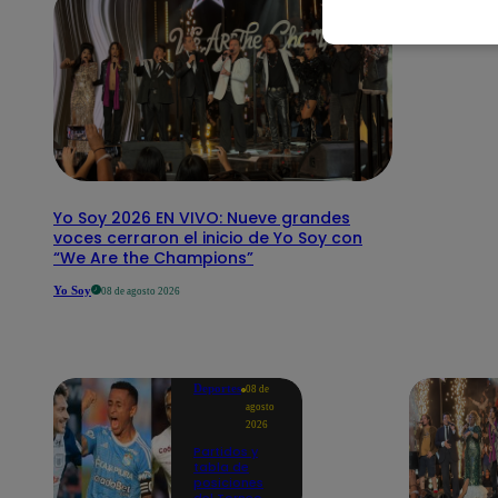
Yo Soy 2026 EN VIVO: Nueve grandes
voces cerraron el inicio de Yo Soy con
“We Are the Champions”
Yo Soy
08 de agosto 2026
Deportes
08 de
agosto
2026
Partidos y
tabla de
posiciones