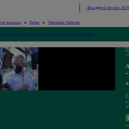
Lo último
Me Caigo de Risa
Perú Decide 2026
bol peruano
Dólar
Valentina Valiente
lítica
Lima
Mundo
Te ayudo
Tendencias
Deportes
Espectáculos
A
“
a
É
c
V