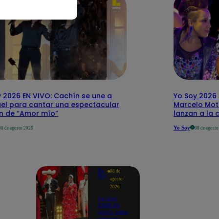
 2026 EN VIVO: Cachín se une a
Yo Soy 2026 
el para cantar una espectacular
Marcelo Mott
ón de “Amor mío”
lanzan a la 
Yo Soy
08 de agosto 2026
08 de agost
Yo
08 de
Soy
agosto
2026
Yo Soy
2026 EN
VIVO: Julio