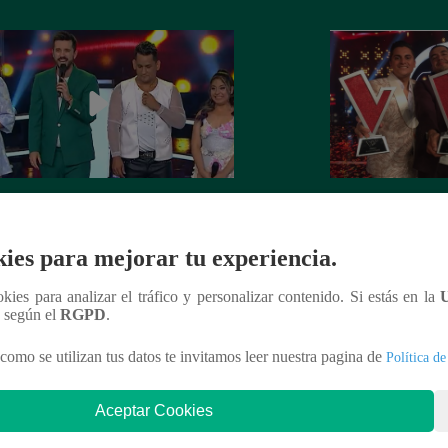
z Perú – Sábado 18 de marzo del
“La Voz Perú 2023
 – Programa completo
ganador de la sex
ies para mejorar tu experiencia.
ookies para analizar el tráfico y personalizar contenido. Si estás en la
n según el
RGPD
.
nteresar
como se utilizan tus datos te invitamos leer nuestra pagina de
Política de
Aceptar Cookies