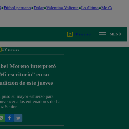
Fútbol peruano
Dólar
Valentina Valiente
Lo último
Me Caigo de Ri
TV en vivo
MENÚ
TV en vivo
bel Moreno interpretó
Mi escritorio” en su
udición de este jueves
l puso su mayor esfuerzo para
onvencer a los entrenadores de La
oz Senior.