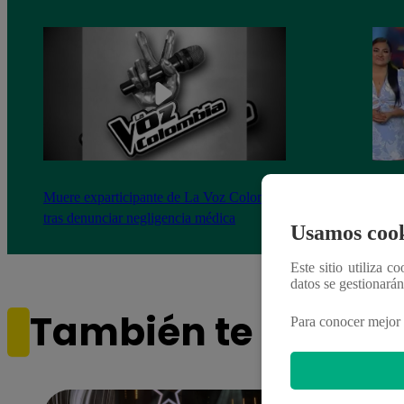
Muere exparticipante de La Voz Colombia
La Vo
tras denunciar negligencia médica
2023
Usamos cook
Este sitio utiliza c
datos se gestionará
También te puede i
Para conocer mejor 