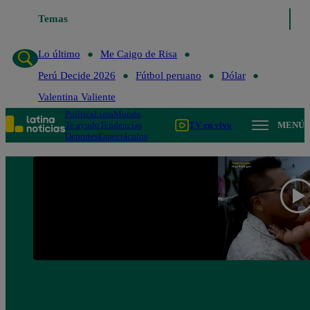
Temas
Lo último
Me Caigo de Risa
Per
Lo último
Me Caigo de Risa
Perú Decide 2026
Fútbol peruano
Dólar
Valentina Valiente
Política
Lima
Mundo
Te ayudo
Tendencias
TV en vivo
MENÚ
Deportes
Espectáculos