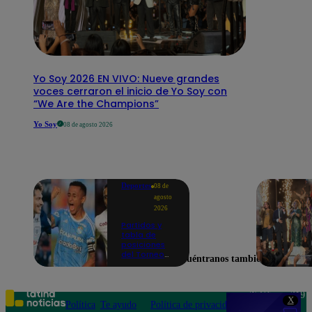
Yo Soy 2026 EN VIVO: Nueve grandes
voces cerraron el inicio de Yo Soy con
“We Are the Champions”
Yo Soy
08 de agosto 2026
Deportes
08 de
agosto
2026
Partidos y
tabla de
posiciones
del Torneo
Encuéntranos también en
Clausura EN
VIVO: así van
los equipos
en la fecha 4
Teléfono: 219
X
Política
Te ayudo
Política de privacidad
1000