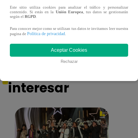
Este sitio utiliza cookies para analizar el tráfico y personalizar
contenido. Si estás en la
Unión Europea
, tus datos se gestionarán
Muere exparticipante de La Voz Colombia
Canta
según el
RGPD
.
tras denunciar negligencia médica
lo qu
Para conocer mejor como se utilizan tus datos te invitamos leer nuestra
de ‘L
Política de privacidad
pagina de
.
Aceptar Cookies
Rechazar
También te puede
interesar