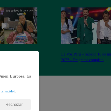
n Yaipén cumple sueño
La Voz Perú – Sábado 18 de ma
años
2023 – Programa completo
Unión Europea
, tus
.
 privacidad
Rechazar