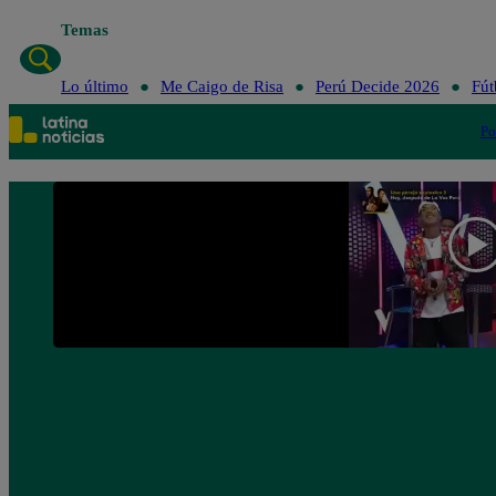
Temas
Lo último
Me Caigo de Risa
Perú Decide 2026
Fút
Po