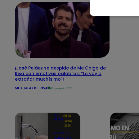
¡José Peláez se despide de Me Caigo de
Risa con emotivas palabras: “Lo voy a
extrañar muchísimo”!
ME CAIGO DE RISA
08 de agosto 2026
Te
08 de
ayudo
agosto
2026
Corte de
agua hoy,