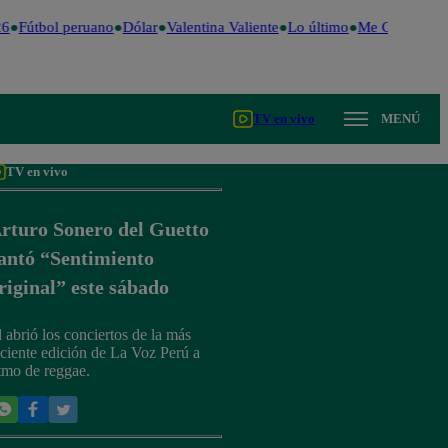
6
Fútbol peruano
Dólar
Valentina Valiente
Lo último
Me Caigo de R
TV en vivo
MENÚ
TV en vivo
rturo Sonero del Guetto
antó “Sentimiento
riginal” este sábado
l abrió los conciertos de la más
eciente edición de La Voz Perú a
itmo de reggae.