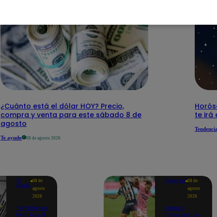
¿Cuánto está el dólar HOY? Precio,
Horós
compra y venta para este sábado 8 de
te irá
agosto
Tendenci
Te ayudo
08 de agosto 2026
Te
Deportes
08 de
08 de
ayudo
agosto
agosto
2026
2026
Temblor en
Torneo
Perú hoy, 8
Clausura: ¿A