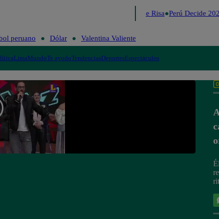
Lo último
Me Caigo de Risa
Perú Decide 202
bol peruano
Dólar
Valentina Valiente
lítica
Lima
Mundo
Te ayudo
Tendencias
Deportes
Espectáculos
A
c
o
É
r
r