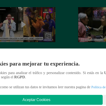
nte Jaime Carmona asesinado: todo
Grupo 5: Christia
e sabe de la muerte del exparticipante
de fanática de 92 
a Voz Perú’
ies para mejorar tu experiencia.
ookies para analizar el tráfico y personalizar contenido. Si estás en la
n según el
RGPD
.
como se utilizan tus datos te invitamos leer nuestra pagina de
Política de
nteresar
Aceptar Cookies