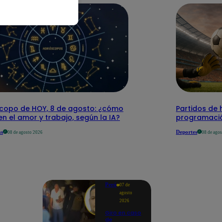
copo de HOY, 8 de agosto: ¿cómo
Partidos de 
 en el amor y trabajo, según la IA?
programació
as
Deportes
08 de agosto 2026
08 de ago
Perú
07 de
agosto
2026
Giro en caso
de