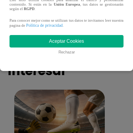
Este sitio utiliza cookies para analizar el tráfico y personalizar
Cantante Jaime Carmona asesinado: todo
Grupo
contenido. Si estás en la
Unión Europea
, tus datos se gestionarán
lo que sabe de la muerte del exparticipante
de fa
según el
RGPD
.
de ‘La Voz Perú’
Para conocer mejor como se utilizan tus datos te invitamos leer nuestra
Política de privacidad
pagina de
.
Aceptar Cookies
También te puede
Rechazar
interesar