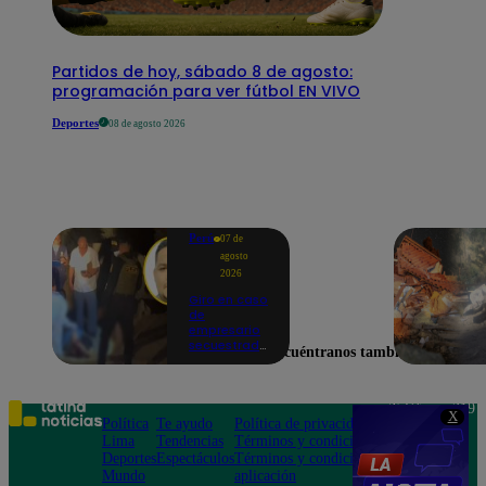
Partidos de hoy, sábado 8 de agosto:
programación para ver fútbol EN VIVO
Deportes
08 de agosto 2026
Perú
07 de
agosto
2026
Giro en caso
de
empresario
secuestrado
Encuéntranos también en
y asesinado:
Habría sido
un ajuste de
cuentas
Teléfono: 219
X
Política
Te ayudo
Política de privacidad
1000
Lima
Tendencias
Términos y condiciones
Av. San
Deportes
Espectáculos
Términos y condiciones
Felipe 968
Mundo
aplicación
Jesús María